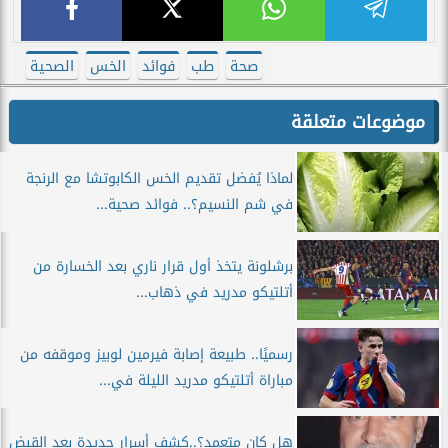
صحة
طب
فوائد
الخس
الصحية
موضوعات متعلقة
لماذا يُفضل تقديم الخس الكابوتشا مع الرنجة
في شم النسيم؟.. فوائد صحية...
برشلونة يتخذ أول قرار ناري بعد الخسارة من
أتلتيكو مدريد في ذهاب...
رسميًا.. طبيعة إصابة فيرمين لوبيز وموقفه من
مباراة أتلتيكو مدريد الليلة في...
هل كان متعمد؟..كشف أسرار جديدة بعد القبض