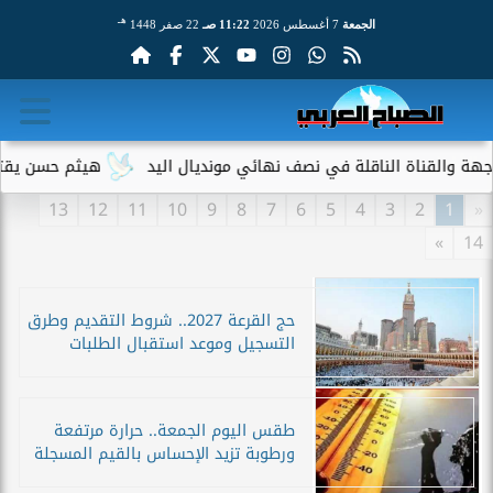
هـ
الجمعة
7 أغسطس 2026
11:22 صـ
22 صفر 1448
الأخبار
لقناة الناقلة في نصف نهائي مونديال اليد
هيثم حسن يقترب من ال
13
12
11
10
9
8
7
6
5
4
3
2
1
«
»
14
حج القرعة 2027.. شروط التقديم وطرق
التسجيل وموعد استقبال الطلبات
طقس اليوم الجمعة.. حرارة مرتفعة
ورطوبة تزيد الإحساس بالقيم المسجلة