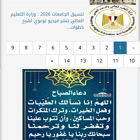
تنسيق الجامعات 2026 : وزارة التعليم
العالي تنشر فيديو توعوي لشرح
خطوات...
9
8
7
6
5
4
3
2
1
«
»
14
13
12
11
10