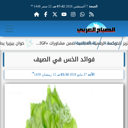
هـ
الجمعة
7 أغسطس 2026
07:42 صـ
22 صفر 1448
رقمية العالمية ضمن مشاورات «IGF...
خوان بيزيرا يطلب الرحيل ع
الرئيسية
المرأة والصحة
فوائد الخس في الصيف
هـ
الأحد
27 مايو 2018
03:34 مـ
12 رمضان 1439