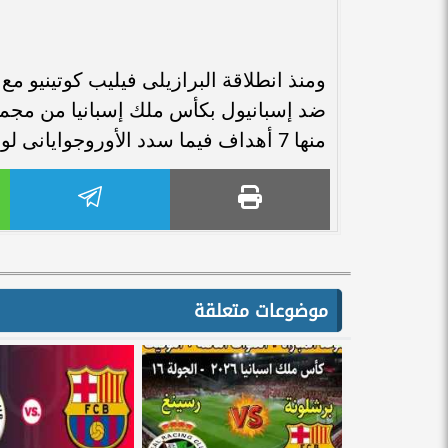
منها 7 أهداف فيما سدد الأوروجوايانى لويس سواريز 8 كرات وفشل فى التسجيل بهما.
موضوعات متعلقة