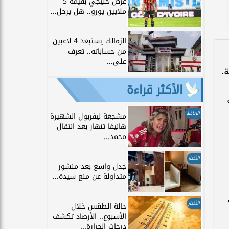
عرض خليجي بقيمة 5
ملايين يورو.. هل يرحل...
الزمالك يستبعد 4 لاعبين
من حساباته.. تعرف
على...
.
الأكثر قراءة
الرياضة
مشجعة ليفربول الشهيرة
هانيفا تنهار بعد انتقال
محمد...
الأخبار
جدل واسع بعد منشور
متداولة عن منع سيدة...
الأخبار
حالة الطقس خلال
الأسبوع.. الأرصاد تكشف
درجات الحرارة...