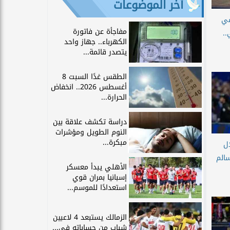
آخر الموضوعات
في
مفاجأة عن فاتورة
..
الكهرباء.. جهاز واحد
يتصدر قائمة...
الطقس غدًا السبت 8
أغسطس 2026.. انخفاض
الحرارة...
دراسة تكشف علاقة بين
النوم الطويل ومؤشرات
مبكرة...
ل
الم
الأهلي يبدأ معسكر
إسبانيا بمران قوي
استعدادًا للموسم...
الزمالك يستبعد 4 لاعبين
شباب من حساباته في...