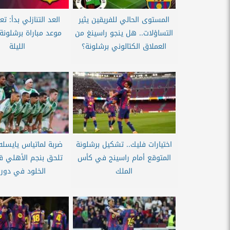
المستوى الحالي للفريقين يثير
العد التنازلي بدأ: 
التساؤلات.. هل ينجو راسينغ من
موعد مباراة برشلونة
العملاق الكتالوني برشلونة؟
الليلة
اختيارات فليك.. تشكيل برشلونة
ضربة لماتياس يايسله.
المتوقع أمام راسينج في كأس
تلحق بنجم الأهلي قب
الملك
الخلود في دوري