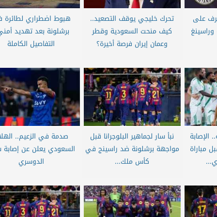
تعرف على
تحرك خليجي يوقف التصعيد..
هبوط اضطراري لطائرة 
 وراسينغ
كيف منحت السعودية وقطر
برشلونة بعد تهديد أمني
وعمان إيران فرصة أخيرة؟
التفاصيل الكاملة
. الإصابة
نبأ سار لجماهير البلوجرانا قبل
صدمة في الزعيم.. الهلا
ل مباراة
مواجهة برشلونة ضد راسينج في
السعودي يعلن عن إصابة س
...
كأس ملك...
الدوسري