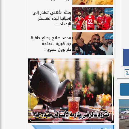
الرياضة
بعثة الأهلي تغادر إلى
إسبانيا لبدء معسكر
الإعداد.....
الرياضة
محمد صلاح يصنع طفرة
جماهيرية.. صفحة
طرابزون سبور...
ة