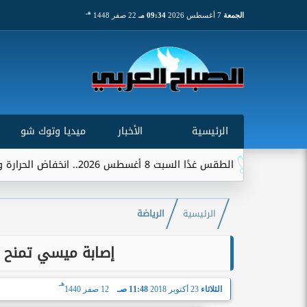
هـ
الجمعة
7 أغسطس 2026
09:34 مـ
22 صفر 1448
الرئيسية
الأخبار
ميديا وتوك شو
الطقس غدًا السبت 8 أغسطس 2026.. انخفاض الحرارة وشبورة ورياح على عدة...
الرئيسية
الرياضة
إصابة ميسي تمنح ”
هـ
الثلاثاء
23 أكتوبر 2018
11:48 صـ
12 صفر 1440