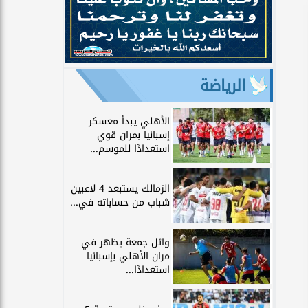
الرياضة
الأهلي يبدأ معسكر
إسبانيا بمران قوي
استعدادًا للموسم...
الزمالك يستبعد 4 لاعبين
شباب من حساباته في...
وائل جمعة يظهر في
مران الأهلي بإسبانيا
استعدادًا...