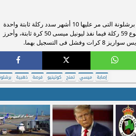
ومنذ انطلاقة البرازيلى فيليب كوتينيو مع برشلونة التى مر عليها 10 أشهر سدد ركلة ثابتة واحدة
ضد إسبانيول بكأس ملك إسبانيا من مجموع 59 ركلة فيما نفذ ليونيل ميسى 50 كرة ثابتة، وأحرز
إصابة
ميسي
تمنح
كوتينيو
فرصة
ذهبية
برشلون