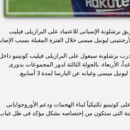
يق برشلونة الإسبانى للاعتماد على البرازيلى فيليب
رجنتينى ليونيل ميسى خلال الفترة المقبلة بسبب الإصابة
رب برشلونة سيعول على البرازيلى فيليب كوتينيو داخل
غداً، الأربعاء، بالجولة الثالثة لدور المجموعات بدورى
نيل ميسى وغيابه عن البارسا لمدة 3 أسابيع.
وتينيو تكتيكياً لبناء الهجمات ودعم الأوروجوايانى
ثابتة التى ستكون من إختصاصه بشكل مؤكد فى ظل غياب