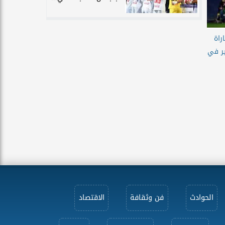
راة
ير في
الحوادث
فن وثقافة
الاقتصاد