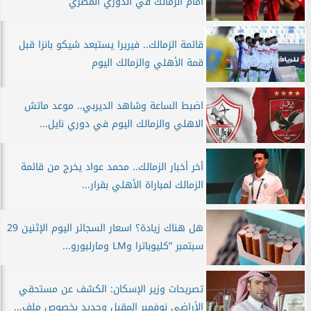
أمام الزمالك في الدوري المصري
قائمة الزمالك.. فيريرا يستبعد شيكو بانزا قبل
قمة الأهلي والزمالك اليوم
اضبط الساعة وشاهد الديربي.. موعد ماتش
الاهلي والزمالك اليوم في دوري نايل...
أخر أخبار الزمالك.. محمد عواد يخرج من قائمة
الزمالك لمباراة الأهلي بقرار...
هل هناك زيادة؟ اسعار السجائر اليوم الإثنين 29
سبتمبر ”كليوباترا وLM ومارلبورو...
تصريحات وزير الإسكان: الكشف عن مستحقي
الأراضي نوفمبر المقبل وجديد بخصوص ملف...