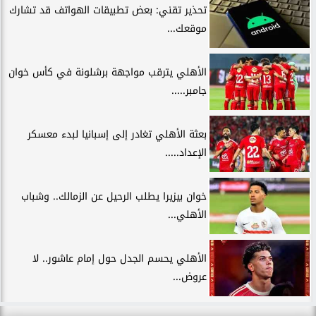
تحذير تقني: بعض تطبيقات الهواتف قد تشارك
موقعك...
الأهلي يترقب مواجهة برشلونة في كأس خوان
جامبر.....
بعثة الأهلي تغادر إلى إسبانيا لبدء معسكر
الإعداد.....
خوان بيزيرا يطلب الرحيل عن الزمالك.. وشباب
الأهلي...
الأهلي يحسم الجدل حول إمام عاشور.. لا
عروض...