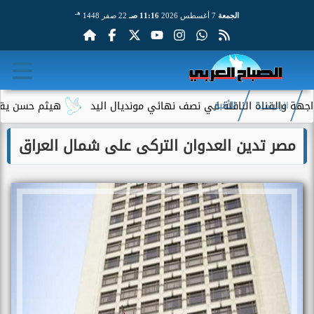
هـ
الجمعة
7 أغسطس 2026
11:16 صـ
22 صفر 1448
القناة الناقلة في نصف نهائي مونديال اليد
هيثم حسن يقترب من ا
الرئيسية
الأخبار
مصر تدين العدوان التركى على شمال العراق