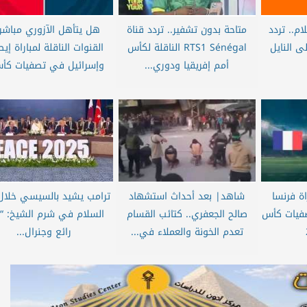
ام.. تردد
متاحة بدون تشفير.. تردد قناة
هل يتأهل الآزوري مباشر
ى النايل
RTS1 Sénégal الناقلة لكأس
القنوات الناقلة لمباراة إيطا
أمم إفريقيا ودوري...
وإسرائيل في تصفيات كأس
ة فرنسا
شاهد| بعد أحداث استشهاد
ترامب يشيد بالسيسي خلال
صفيات كأس
صالح الجعفري.. كتائب القسام
السلام في شرم الشيخ: “
تعدم الخونة والعملاء في...
رائع وجنرال...