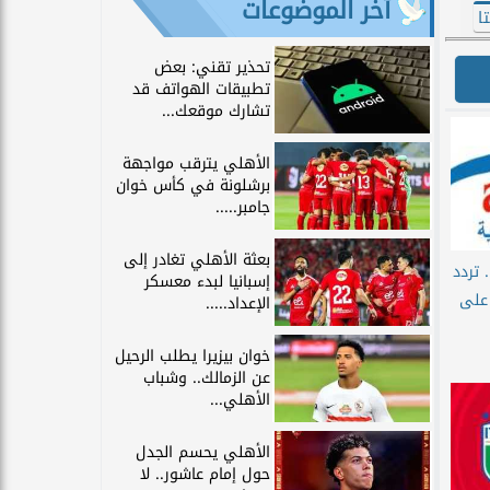
آخر الموضوعات
ا
تحذير تقني: بعض
تطبيقات الهواتف قد
تشارك موقعك...
الأهلي يترقب مواجهة
برشلونة في كأس خوان
جامبر.....
بعثة الأهلي تغادر إلى
 تردد
إسبانيا لبدء معسكر
 على
الإعداد.....
خوان بيزيرا يطلب الرحيل
عن الزمالك.. وشباب
الأهلي...
الأهلي يحسم الجدل
حول إمام عاشور.. لا