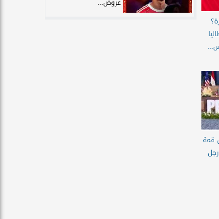
عروض...
ة؟
ليا
...
 قمة
رجل