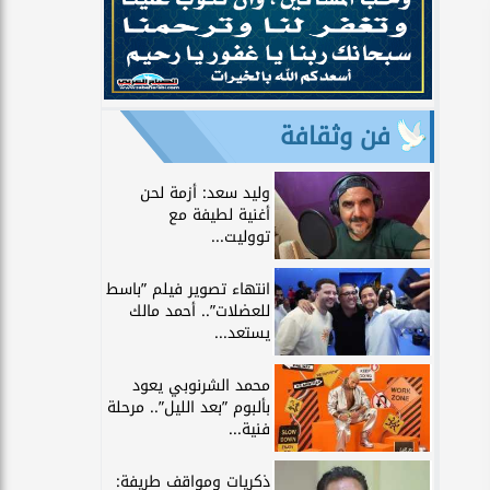
فن وثقافة
وليد سعد: أزمة لحن
أغنية لطيفة مع
تووليت...
انتهاء تصوير فيلم ”باسط
للعضلات”.. أحمد مالك
يستعد...
محمد الشرنوبي يعود
بألبوم ”بعد الليل”.. مرحلة
فنية...
ذكريات ومواقف طريفة: