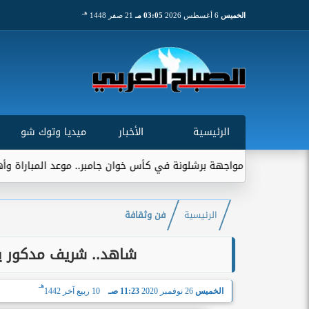
هـ
الخميس
6 أغسطس 2026
03:05 مـ
21 صفر 1448
الرئيسية
الأخبار
ميديا وتوك شو
ب مواجهة برشلونة في كأس خوان جامبر.. موعد المباراة وأهميتها التاري
الرئيسية
فن وثقافة
شاهد.. شريف مدكور يش
هـ
الخميس
26 نوفمبر 2020
11:23 صـ
10 ربيع آخر 1442