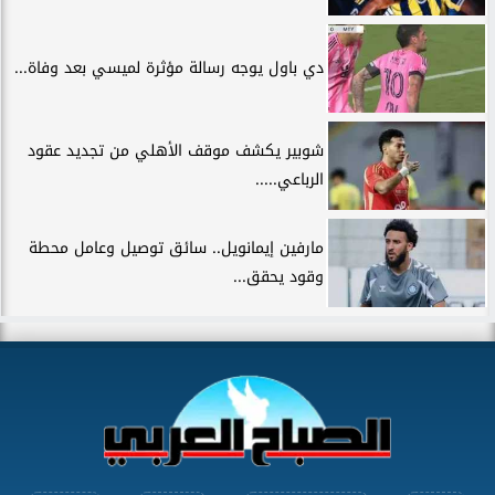
دي باول يوجه رسالة مؤثرة لميسي بعد وفاة...
شوبير يكشف موقف الأهلي من تجديد عقود
الرباعي.....
مارفين إيمانويل.. سائق توصيل وعامل محطة
وقود يحقق...