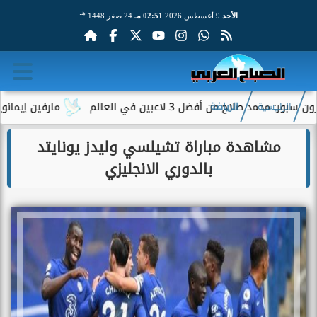
هـ
الأحد
9 أغسطس 2026
02:51 مـ
24 صفر 1448
 صلاح من أفضل 3 لاعبين في العالم
مارفين إيمانويل.. س
الرئيسية
الرياضة
مشاهدة مباراة تشيلسي وليدز يونايتد
بالدوري الانجليزي