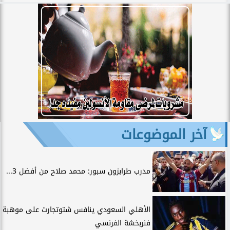
آخر الموضوعات
مدرب طرابزون سبور: محمد صلاح من أفضل 3...
الأهلي السعودي ينافس شتوتجارت على موهبة
فنربخشة الفرنسي