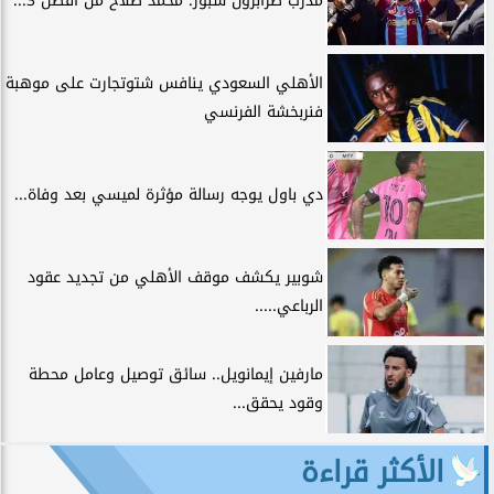
مدرب طرابزون سبور: محمد صلاح من أفضل 3...
الأهلي السعودي ينافس شتوتجارت على موهبة
فنربخشة الفرنسي
دي باول يوجه رسالة مؤثرة لميسي بعد وفاة...
شوبير يكشف موقف الأهلي من تجديد عقود
الرباعي.....
مارفين إيمانويل.. سائق توصيل وعامل محطة
وقود يحقق...
الأكثر قراءة