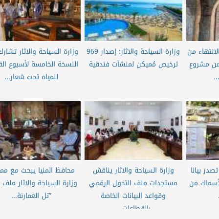
الانتهاء من
وزارة السياحة والاثار: إصدار 969
وزارة السياحة والاثار تشار
 من مشروع
ترخيص مُميكن لمنشآت فندقية
النسخة الخامسة لأسبوع الق
.
للمياه تحت شعار...
تصدر بيانا
وزارة السياحة والاثار يناقش
محافظ المنيا يبحث مع مم
أسماك من
مستجدات ملف التحول الرقمي
وزارة السياحة والاثار ملف ا
وقواعد البيانات الخاصة
”تل العمارنة...
بالقطاعات...