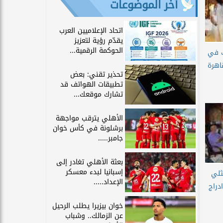
آخر الموضوعات
اتحاد الإعلاميين العرب
يقدّم رؤية لتعزيز
الحوكمة الرقمية...
ك في
اهرة
تحذير تقني: بعض
تطبيقات الهواتف قد
تشارك موقعك...
الأهلي يترقب مواجهة
برشلونة في كأس خوان
جامبر.....
بعثة الأهلي تغادر إلى
إسبانيا لبدء معسكر
ثلي
الإعداد.....
دراج
خوان بيزيرا يطلب الرحيل
عن الزمالك.. وشباب