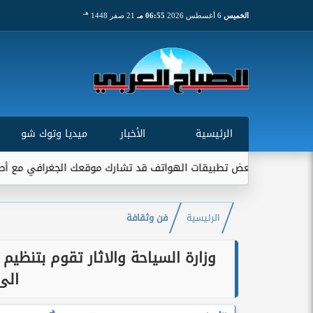
هـ
الخميس
6 أغسطس 2026
06:55 مـ
21 صفر 1448
الرئيسية
الأخبار
ميديا وتوك شو
 بعض تطبيقات الهواتف قد تشارك موقعك الجغرافي مع أطراف خارجية...
الرئيسية
فن وثقافة
وزارة السياحة والاثار تقوم بتنظيم
الى
هـ