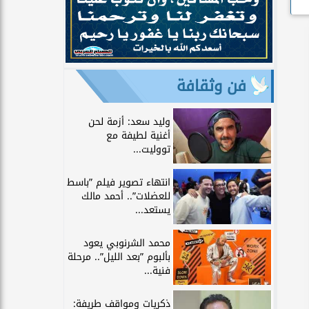
فن وثقافة
وليد سعد: أزمة لحن
أغنية لطيفة مع
تووليت...
انتهاء تصوير فيلم ”باسط
للعضلات”.. أحمد مالك
يستعد...
محمد الشرنوبي يعود
بألبوم ”بعد الليل”.. مرحلة
فنية...
ذكريات ومواقف طريفة: