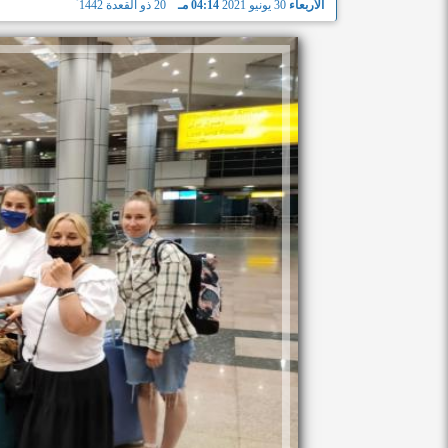
الأربعاء
30 يونيو 2021
04:14 مـ
20 ذو القعدة 1442