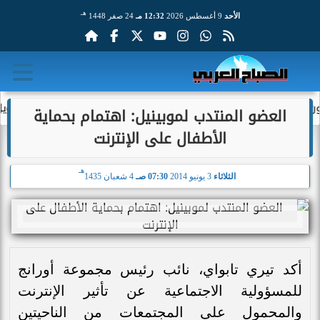
هـ
الأحد
9 أغسطس 2026
12:32 مـ
24 صفر 1448
حمد صلاح من أفضل 3 لاعبين في العالم
مارفين إيمانويل..
العضو المنتدب لموبينيل: اهتمام بحماية
الأطفال على الإنترنت
هـ
الثلاثاء
3 يونيو 2014
07:30 صـ
4 شعبان 1435
أكد تيري تابواي، نائب رئيس مجموعة أورانج
للمسؤولية الاجتماعية عن تأثير الإنترنت
والمحمول على المجتمعات من الناحيتين