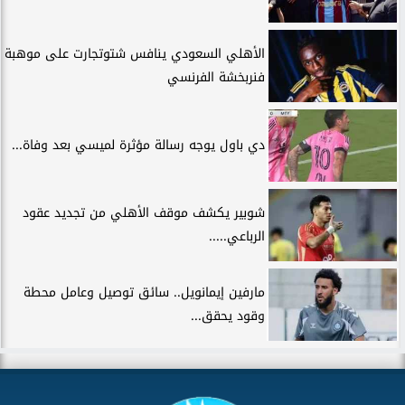
الأهلي السعودي ينافس شتوتجارت على موهبة
فنربخشة الفرنسي
دي باول يوجه رسالة مؤثرة لميسي بعد وفاة...
شوبير يكشف موقف الأهلي من تجديد عقود
الرباعي.....
مارفين إيمانويل.. سائق توصيل وعامل محطة
وقود يحقق...