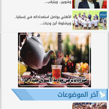
وشوبير.. ويترقب...
الرياضة
الأهلي يواصل استعداداته في إسبانيا..
وبرشلونة أبرز وديات...
آخر الموضوعات