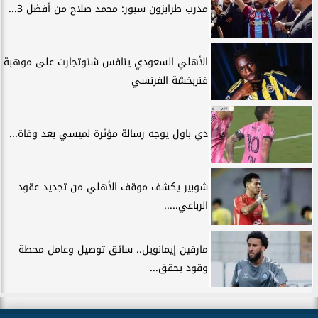
مدرب طرابزون سبور: محمد صلاح من أفضل 3...
الأهلي السعودي ينافس شتوتجارت على موهبة
فنربخشة الفرنسي
دي باول يوجه رسالة مؤثرة لميسي بعد وفاة...
شوبير يكشف موقف الأهلي من تجديد عقود
الرباعي.....
مارفين إيمانويل.. سائق توصيل وعامل محطة
وقود يحقق...