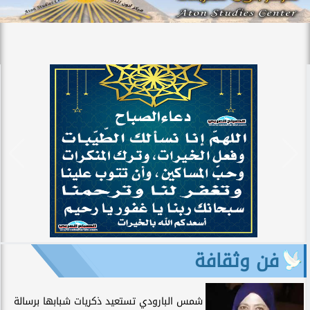
فن وثقافة
شمس البارودي تستعيد ذكريات شبابها برسالة