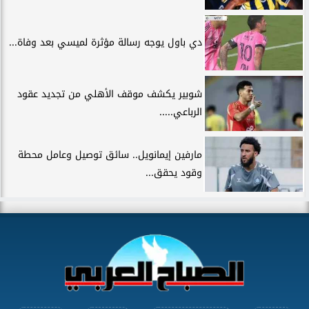
دي باول يوجه رسالة مؤثرة لميسي بعد وفاة...
شوبير يكشف موقف الأهلي من تجديد عقود
الرباعي.....
مارفين إيمانويل.. سائق توصيل وعامل محطة
وقود يحقق...