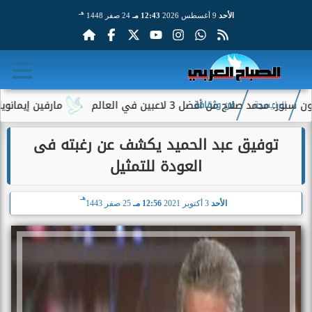
هـ
الأحد
9 أغسطس 2026
12:43 مـ
24 صفر 1448
صلاح من أفضل 3 لاعبين في العالم
مارفين إيمانويل.. سا
الرئيسية
فن وثقافة
توفيق عبد الحميد يكشف عن رغبته فى
العودة للتمثيل
هـ
الأحد
3 أكتوبر 2021
12:56 مـ
25 صفر 1443