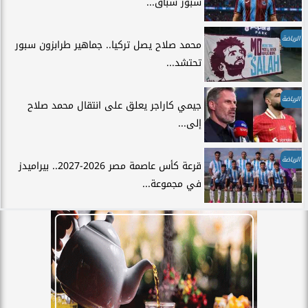
سبور سباق...
الرياضة
محمد صلاح يصل تركيا.. جماهير طرابزون سبور
تحتشد...
الرياضة
جيمي كاراجر يعلق على انتقال محمد صلاح
إلى...
الرياضة
قرعة كأس عاصمة مصر 2026-2027.. بيراميدز
في مجموعة...