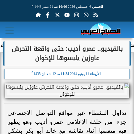
هـ
الخميس
6 أغسطس 2026
10:06 صـ
21 صفر 1448
د تشارك موقعك الجغرافي مع أطراف خارجية...
الأهلي يحسم الجدل
بالفيديو.. عمرو أديب: حتى واقعة التحرش
عاوزين يلبسوها للإخوان
هـ
الأربعاء
11 يونيو 2014
11:34 مـ
12 شعبان 1435
تداول النشطاء عبر مواقع التواصل الاجتماعى
جزءا من حلقة الإعلامي عمرو أديب وهو يظهر
فيه متعصبا أثناء نقاشه مع خالد أبو بكر بشكل