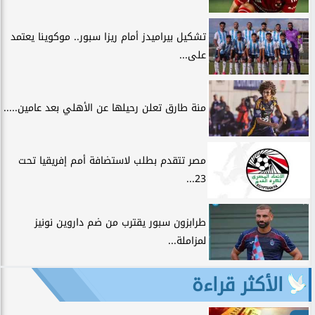
تشكيل بيراميدز أمام ريزا سبور.. موكوينا يعتمد
على...
منة طارق تعلن رحيلها عن الأهلي بعد عامين.....
مصر تتقدم بطلب لاستضافة أمم إفريقيا تحت
23...
طرابزون سبور يقترب من ضم داروين نونيز
لمزاملة...
الأكثر قراءة