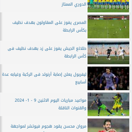
الدوري الممتاز
المصرى يفوز على المقاولون بهدف نظيف
بكأس الرابطة
طلائع الجيش يفوز على زد بهدف نظيف فى
كأس الرابطة
ليفربول يعلن إصابة أرنولد فى الركبة وغيابه عدة
أسابيع
مواعيد مباريات اليوم الاثنين 9 - 1- 2024
والقنوات الناقلة
مروان محسن يقود هجوم فيوتشر لمواجهة