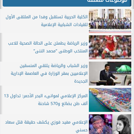
موضوعات متعلقة
الكلية الحربية تستقبل وفدا من الملتقى الأول
للقيادات الشبابية الإعلامية
وزير الرياضة يطمئن على الحالة الصحية للاعب
المنتخب الوطنى ”محمد الننى”
وزير الشباب والرياضة يلتقي المنسقين
الإعلاميين بمقر الوزارة في العاصمة الإدارية
الجديدة
المركز الإعلامي لموانىء البحر الأحمر: تداول 13
ألف طن بضائع و570 شاحنة
الإعلامي مفيد فوزي يكشف حقيقة قتل سعاد
حسني