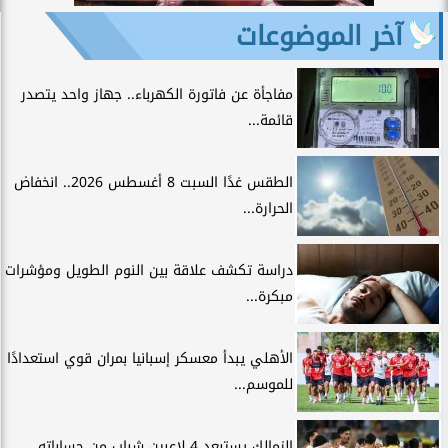
آخر الموضوعات
مفاجأة عن فاتورة الكهرباء.. جهاز واحد يتصدر
قائمة...
الطقس غدًا السبت 8 أغسطس 2026.. انخفاض
الحرارة...
دراسة تكشف علاقة بين النوم الطويل ومؤشرات
مبكرة...
الأهلي يبدأ معسكر إسبانيا بمران قوي استعدادًا
للموسم...
الزمالك يستبعد 4 لاعبين شباب من حساباته