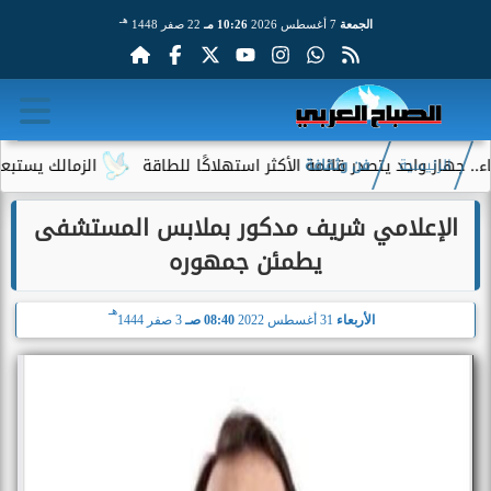
هـ
الجمعة
7 أغسطس 2026
10:26 مـ
22 صفر 1448
ز واحد يتصدر قائمة الأكثر استهلاكًا للطاقة
الزمالك يستبعد 4 لاعبين شباب من حساباته في الموسم الجديد
الرئيسية
فن وثقافة
الإعلامي شريف مدكور بملابس المستشفى
يطمئن جمهوره
هـ
الأربعاء
31 أغسطس 2022
08:40 صـ
3 صفر 1444