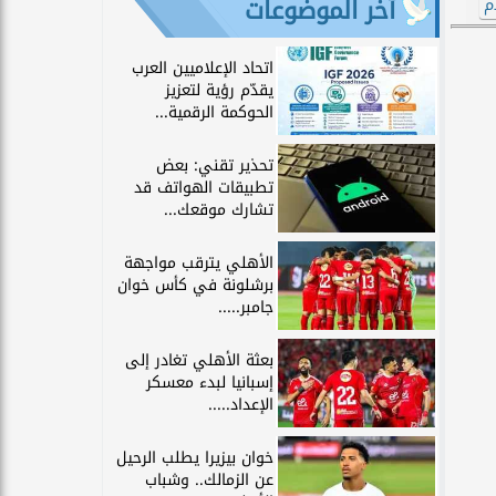
آخر الموضوعات
م
اتحاد الإعلاميين العرب
يقدّم رؤية لتعزيز
الحوكمة الرقمية...
تحذير تقني: بعض
تطبيقات الهواتف قد
تشارك موقعك...
الأهلي يترقب مواجهة
برشلونة في كأس خوان
جامبر.....
بعثة الأهلي تغادر إلى
إسبانيا لبدء معسكر
الإعداد.....
خوان بيزيرا يطلب الرحيل
عن الزمالك.. وشباب