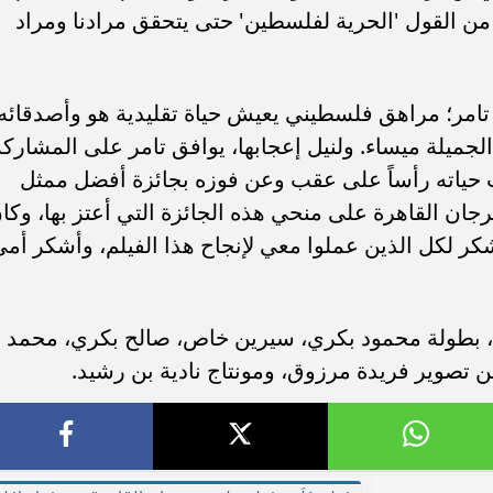
 من القول 'الحرية لفلسطين' حتى يتحقق مرادنا ومراد
تامر؛ مراهق فلسطيني يعيش حياة تقليدية هو وأصدقائه
لجميلة ميساء. ولنيل إعجابها، يوافق تامر على المشاركة
حياته رأساً على عقب وعن فوزه بجائزة أفضل ممثل
جان القاهرة على منحي هذه الجائزة التي أعتز بها، وكا
كر لكل الذين عملوا معي لإنجاح هذا الفيلم، وأشكر أم
ي، بطولة محمود بكري، سيرين خاص، صالح بكري، محمد
تصوير فريدة مرزوق، ومونتاج نادية بن رشيد.