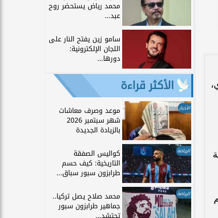
محمد رياض يستحضر روح
عبد...
سامو زين يفتح النار على
اللجان الإلكترونية:
دورها...
الأكثر قراءة
،
الأخبار
موعد وصرف معاشات
شهر سبتمبر 2026
بالزيادة الجديدة
الرياضة
كواليس الصفقة
ة
التاريخية: كيف حسم
طرابزون سبور سباق...
الرياضة
محمد صلاح يصل تركيا..
م
جماهير طرابزون سبور
تحتشد...