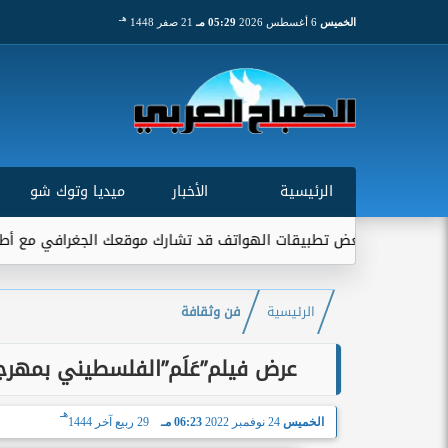
هـ
الخميس
6 أغسطس 2026
05:29 مـ
21 صفر 1448
الرئيسية
الأخبار
ميديا وتوك شو
ي: بعض تطبيقات الهواتف قد تشارك موقعك الجغرافي مع أطراف خارجية.
الرئيسية
فن وثقافة
عرض فيلم”عَلَم”الفلسطيني بمهرجا
هـ
الخميس
24 نوفمبر 2022
06:23 مـ
29 ربيع آخر 1444