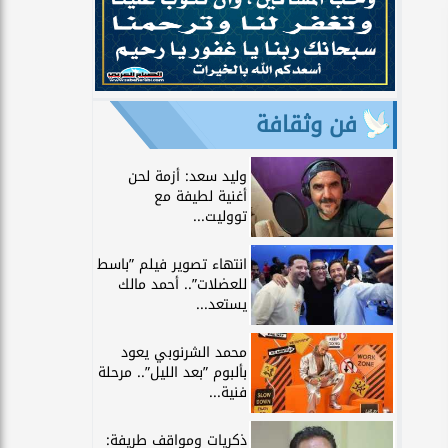
فن وثقافة
وليد سعد: أزمة لحن
أغنية لطيفة مع
تووليت...
انتهاء تصوير فيلم ”باسط
للعضلات”.. أحمد مالك
يستعد...
محمد الشرنوبي يعود
بألبوم ”بعد الليل”.. مرحلة
فنية...
ذكريات ومواقف طريفة: