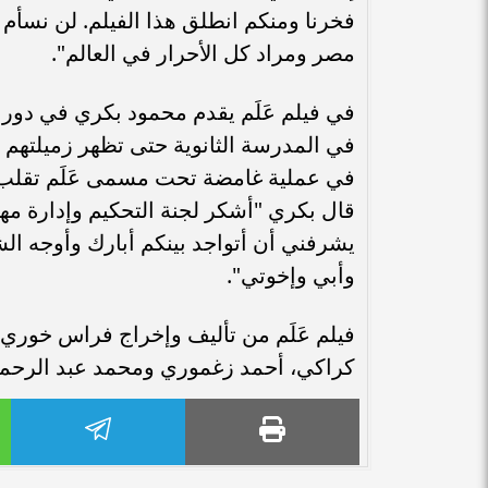
فخرنا ومنكم انطلق هذا الفيلم. لن نسأم
مصر ومراد كل الأحرار في العالم".
في فيلم عَلَم يقدم محمود بكري في دور 
في المدرسة الثانوية حتى تظهر زميلتهم ا
في عملية غامضة تحت مسمى عَلَم تقلب 
قال بكري "أشكر لجنة التحكيم وإدارة مهر
يشرفني أن أتواجد بينكم أبارك وأوجه الش
وأبي وإخوتي".
فيلم عَلَم من تأليف وإخراج فراس خور
كراكي، أحمد زغموري ومحمد عبد الرحمن 