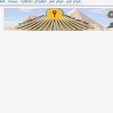
فيلم عَلَم ـ فيلم علم ـ مهرجان القاهرة ـ سينما ـ افلا