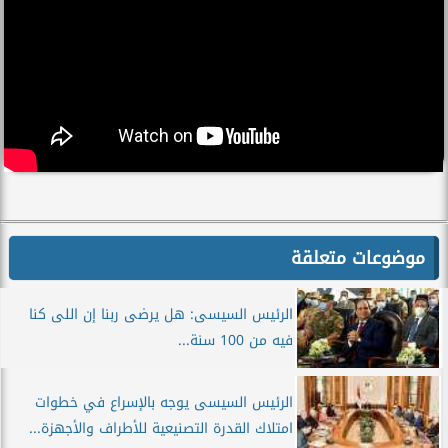
موضوعات متعلقة
الرئيس السيسى: هل يرضى ربنا إن اللى كنا
فيه من 100 سنة...
الرئيس السيسى يوجه بالإسراع في خطوات
امتلاك القدرة التصنيعية للأطراف والأجهزة...