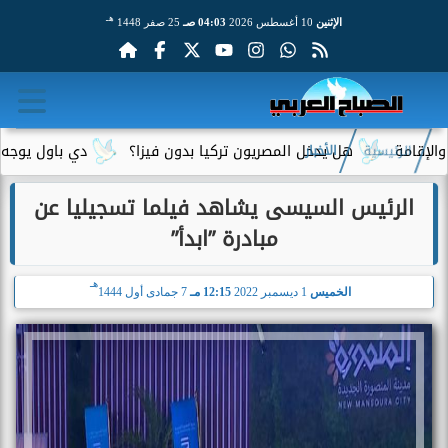
هـ
الإثنين
10 أغسطس 2026
04:03 صـ
25 صفر 1448
هل يدخل المصريون تركيا بدون فيزا؟
دي باول يوجه رسالة م
الرئيسية
الأخبار
الرئيس السيسى يشاهد فيلما تسجيليا عن
مبادرة ”ابدأ”
هـ
الخميس
1 ديسمبر 2022
12:15 مـ
7 جمادى أول 1444