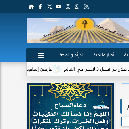
ية
أخبار عالمية
المرأة والصحة
لم
مارفين إيمانويل.. سائق توصيل وعامل محطة