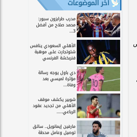
آخر الموضوعات
مدرب طرابزون سبور:
محمد صلاح من أفضل
3...
ص
الأهلي السعودي ينافس
شتوتجارت على موهبة
فنربخشة الفرنسي
دي باول يوجه رسالة
مؤثرة لميسي بعد
وفاة...
شوبير يكشف موقف
الأهلي من تجديد عقود
الرباعي.....
مارفين إيمانويل.. سائق
توصيل وعامل محطة