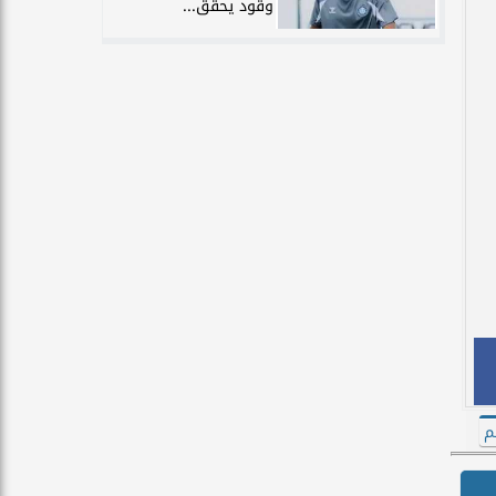
وقود يحقق...
م