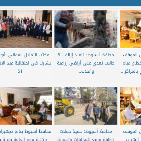
 الموقف
محافظ أسيوط: تنفيذ إزالة لـ 8
مكتب التمثيل العمالي بأب
طاع مياه
حالات تعدي على أراضي زراعية
يشارك في احتفالية عيد الاتحا
لمراكز...
وأملاك...
51
 الموقف
محافظ أسيوط: تنفيذ حملات
محافظ أسيوط يتابع تجهيزا
 الشباب
نظافة ورفع للمخلفات وتسوية
مكتبة مصر العامة بقرية 