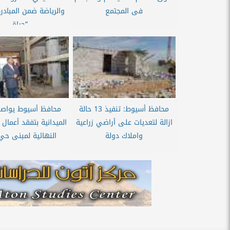
فى المجتمع
والرياضة ضمن المبادرة
”حياة...
محافظ أسيوط: تنفيذ 13 حالة
محافظ أسيوط يواصل
ازالة لتعديات على أراضي زراعية
الميدانية بتفقد أعمال
واملاك دولة
النهائية لمبنى حي 