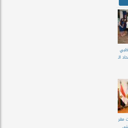
وظبي
د الـ
ت مقر
بني