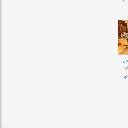
يس
ك”
ي...