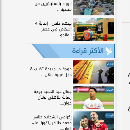
الروك بالسنبلاوين من
منصبه...
بينهم طفل.. إصابة 4
أشخاص في عصير
المانجو...
الأكثر قراءة
الأخبار
موجة حر جديدة تضرب 8
دول عربية.. هل...
الرياضة
جمال عبد الحميد يوجه
رسالة للأهلي بشأن
خوان...
الرياضة
إكرامي الشحات: طاهر
محمد طاهر يتفوق على
خوان...