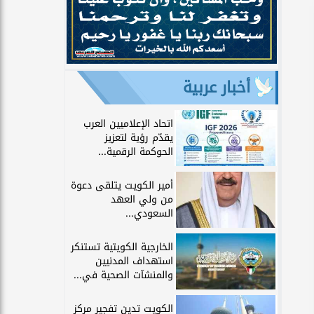
أخبار عربية
اتحاد الإعلاميين العرب
يقدّم رؤية لتعزيز
الحوكمة الرقمية...
أمير الكويت يتلقى دعوة
من ولي العهد
السعودي...
الخارجية الكويتية تستنكر
استهداف المدنيين
والمنشآت الصحية في...
الكويت تدين تفجير مركز