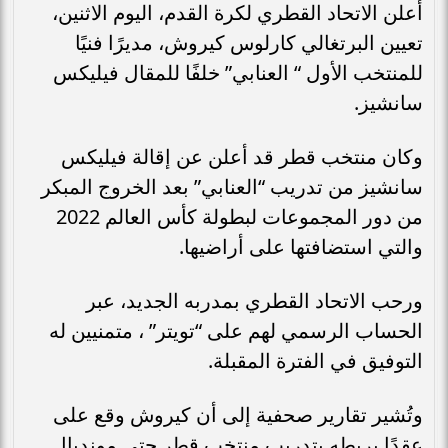
أعلن الاتحاد القطري لكرة القدم، اليوم الاثنين،
تعيين البرتغالي كارلوس كيروش، مديرًا فنيًا
للمنتخب الأول “ العنابي” خلفًا للمقال فيليكس
سانشيز.
وكان منتخب قطر قد أعلن عن إقالة فيليكس
سانشيز من تدريب “العنابي” بعد الخروج المبكر
من دور المجموعات لبطولة كأس العالم 2022
والتي استضافتها على أراضيها.
ورحب الاتحاد القطري بمدربه الجديد، عبر
الحساب الرسمي لهم على “تويتر” ، متمنيين له
التوفيق في الفترة المقبلة.
وتُشير تقارير صحفية إلى أن كيروش وقع على
عقدًا يربطه بتدريب منتخب قطر حتى مونديال