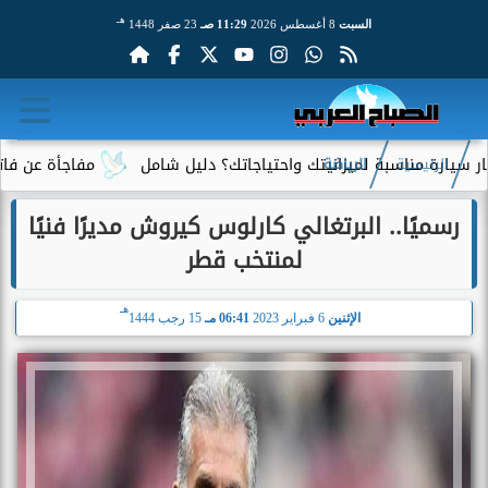
هـ
السبت
8 أغسطس 2026
11:29 صـ
23 صفر 1448
مناسبة لميزانيتك واحتياجاتك؟ دليل شامل
مفاجأة عن فاتورة الكهر
الرئيسية
الرياضة
رسميًا.. البرتغالي كارلوس كيروش مديرًا فنيًا
لمنتخب قطر
هـ
الإثنين
6 فبراير 2023
06:41 مـ
15 رجب 1444