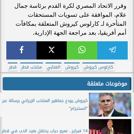
وقرر الاتحاد المصري لكرة القدم برئاسة جمال
علام، الموافقة على تسويات المستحقات
المتأخرة لـ كارلوس كيروش المتعلقة بمكافآت
أمم أفريقيا، بعد مراجعة الجهة الإدارية.
كارلوس كيروش
كيروش
العنابي
منتخب قطر
قطر
موضوعات متعلقة
كيروش يودع جماهير المنتخب الإيراني برسالة عبر
”انستجرام”
14 فبراير.. عمرو دياب يحتفل بعيد الحب في قطر