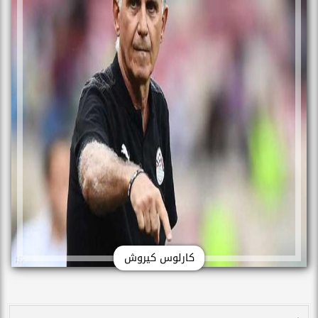
كارلوس كيروش