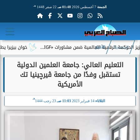
هـ
الجمعة
7 أغسطس 2026
01:48 صـ
22 صفر 1448
مة الرقمية العالمية ضمن مشاورات «IGF...
خوان بيزيرا يطلب الرح
الرئيسية
الأخبار
التعليم العالي: جامعة العلمين الدولية
تستقبل وفدًا من جامعة ڤيرچينيا تك
الأمريكية
هـ
الثلاثاء
14 فبراير 2023
11:03 صـ
23 رجب 1444