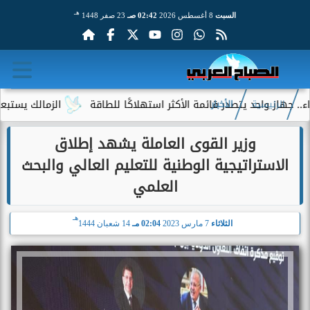
هـ
السبت
8 أغسطس 2026
02:42 صـ
23 صفر 1448
 واحد يتصدر قائمة الأكثر استهلاكًا للطاقة
الزمالك يستبعد 4 لاعبين شباب من حساباته في الموسم الجديد
الرئيسية
الأخبار
وزير القوى العاملة يشهد إطلاق
الاستراتيجية الوطنية للتعليم العالي والبحث
العلمي
هـ
الثلاثاء
7 مارس 2023
02:04 مـ
14 شعبان 1444