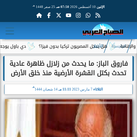
هـ
الإثنين
10 أغسطس 2026
07:50 صـ
25 صفر 1448
هل يدخل المصريون تركيا بدون فيزا؟
دي باول يوجه رسالة م
الرئيسية
الأخبار
فاروق الباز: ما يحدث من زلازل ظاهرة عادية
تحدث بكتل القشرة الأرضية منذ خلق الأرض
هـ
الثلاثاء
7 مارس 2023
11:11 مـ
14 شعبان 1444