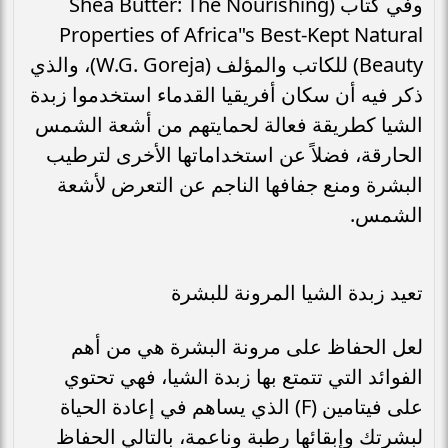
وفي كتاب (Shea Butter: The Nourishing
Properties of Africa"s Best-Kept Natural
Beauty) للكاتب والمؤلف (W.G. Goreja)، والذي
ذكر فيه أن سكان أفريقيا القدماء استخدموا زبدة
الشيا كطريقة فعالة لحمايتهم من أشعة الشمس
الحارقة، فضلاً عن استخداماتها الأخرى لترطيب
البشرة ومنع جفافها الناجم عن التعرض لأشعة
الشمس.
تعيد زبدة الشيا المرونة للبشرة
لعل الحفاظ على مرونة البشرة هي من أهم
الفوائد التي تتمتع بها زبدة الشيا، فهي تحتوي
على فيتامين (F) الذي يساهم في إعادة الحياة
لبشرتك وإبقائها رطبة وناعمة، بالتالي الحفاظ