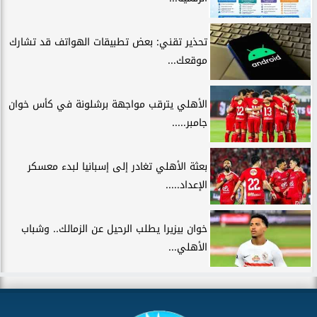
تحذير تقني: بعض تطبيقات الهواتف قد تشارك
موقعك...
الأهلي يترقب مواجهة برشلونة في كأس خوان
جامبر.....
بعثة الأهلي تغادر إلى إسبانيا لبدء معسكر
الإعداد.....
خوان بيزيرا يطلب الرحيل عن الزمالك.. وشباب
الأهلي...