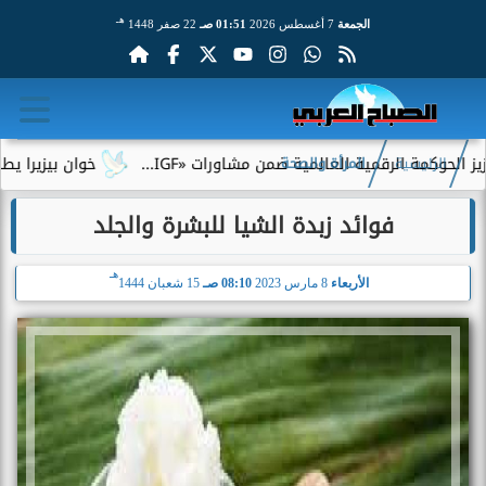
هـ
الجمعة
7 أغسطس 2026
01:51 صـ
22 صفر 1448
الرقمية العالمية ضمن مشاورات «IGF...
خوان بيزيرا يطلب الرحيل 
الرئيسية
المرأة والصحة
فوائد زبدة الشيا للبشرة والجلد
هـ
الأربعاء
8 مارس 2023
08:10 صـ
15 شعبان 1444