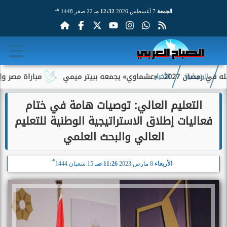
هـ
الجمعة
7 أغسطس 2026
12:32 مـ
22 صفر 1448
 ميمي
مباراة مصر وإسبانيا.. م
الرئيسية
الأخبار
التعليم العالي: توصيات هامة في ختام
فعاليات إطلاق الاستراتيجية الوطنية للتعليم
العالي والبحث العلمي
هـ
الأربعاء
8 مارس 2023
11:26 صـ
15 شعبان 1444