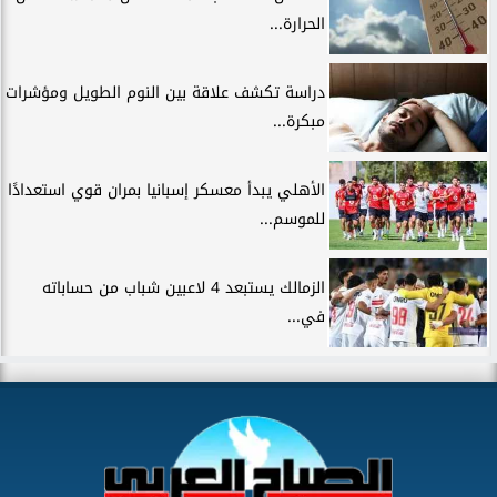
الحرارة...
دراسة تكشف علاقة بين النوم الطويل ومؤشرات
مبكرة...
الأهلي يبدأ معسكر إسبانيا بمران قوي استعدادًا
للموسم...
الزمالك يستبعد 4 لاعبين شباب من حساباته
في...