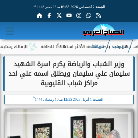
هـ
الجمعة
7 أغسطس 2026
09:55 مـ
22 صفر 1448
 واحد يتصدر قائمة الأكثر استهلاكًا للطاقة
الزمالك يستبعد 4 لاعبين شباب من حساباته في الموسم الجديد
الرئيسية
الرياضة
وزير الشباب والرياضة يكرم اسرة الشهيد
سليمان علي سليمان ويطلق اسمه علي احد
مراكز شباب القليوبية
هـ
السبت
1 أبريل 2023
12:55 مـ
10 رمضان 1444