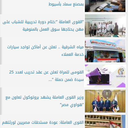
بمصنع سماد بأسيوط
”القوى العاملة ”:ختام دورة تدريبية للشباب على
مهن يحتاجها سوق العمل بالمنوفية
مياه الشرقية .. تعلن عن أماكن تواجد سيارات
خدمة العملاء
القومى للمراة تعلن عن عقد تدريب لعدد 25
سيدة ضمن حملة ”...
وزير القوى العاملة يشهد بروتوكول تعاون مع
”هواوي مصر”
القوى العاملة: عودة مستحقات مصريين لورثتهم