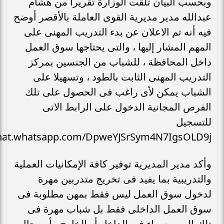
وبحسب البيان تلقت الوزارة تقريراً من هشام
عبدالله مدير مديرية القوى العاملة بالأقصر أوضح
فيه أنه تم الاعلان عن بدء التدريب المهنى على
المهم المشار إليها ، والتى يحتاجها سوق العمل
داخل المحافظة ، للشباب من الجنسين بمركز
التدريب المهنى الثابت بالطود ، وتسهيلا على
الشباب يمكن لأى راغب فى الحصول على تلك
الفرص المجانية الدخول على الرابط الاتى
للتسجيل
chat.whatsapp.com/DpweYJSrSym4N7IgsOLD9j
وأكد مدير المديرية توفير كافة الإمكانيات العملية
والتدريبية بما يفيد فى تخريج متدربين مهرة
لدخول سوق العمل ليس فقط بمهن مطلوبة فى
سوق العمل الداخلى فقط بل شباب مهرة فى
تلك المهن سواء فى الداخل أو الخارج ، أو مجال