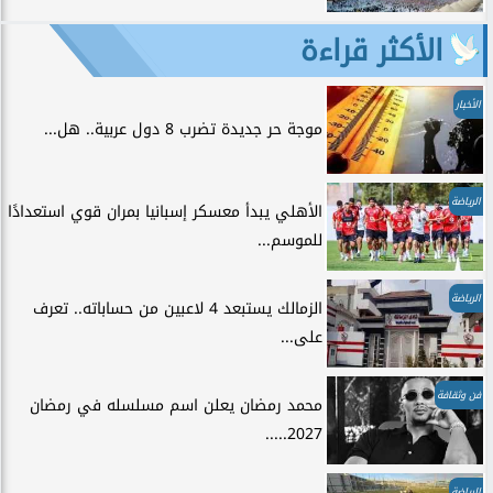
الأكثر قراءة
الأخبار
موجة حر جديدة تضرب 8 دول عربية.. هل...
الرياضة
الأهلي يبدأ معسكر إسبانيا بمران قوي استعدادًا
للموسم...
الرياضة
الزمالك يستبعد 4 لاعبين من حساباته.. تعرف
على...
فن وثقافة
محمد رمضان يعلن اسم مسلسله في رمضان
2027.....
الرياضة