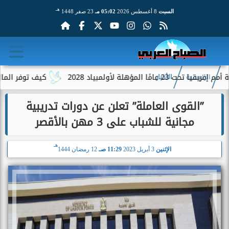
هـ
السبت
8 أغسطس 2026
05:02 مـ
23 صفر 1448
ة لأولمبياد 2028
كيف توفر المال أثناء ا
الرئيسية
الأخبار
”القوى العاملة” تعلن عن دورات تدريبية
مجانية للشباب على 3 مهن بالأقصر
هـ
الإثنين
3 أبريل 2023
11:29 صـ
12 رمضان 1444