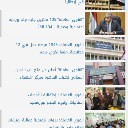
في إيطاليا
”القوى العاملة”:105 ملايين جنيه مِنح ورعاية
إجتماعية وصحية لـ 194 الفاً...
القوى العاملة: 1845 فرصة عمل في 12
محافظة..منها لذوي همم
”القوى العاملة” تُعلن عن فتح باب التدريب
المجاني لشباب القاهرة بمركز ”شهداء...
القوى العاملة : إحتفالية للأمهات
المثاليات..وليوم اليتيم ببورسعيد
القوى العاملة: ندوات تثقيفية عمالية بمنشآت
قطاع خاص بالمنوفية