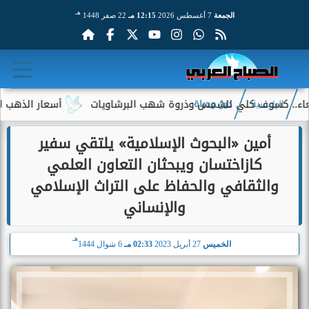
هـ
الجمعة
7 أغسطس 2026
12:15 مـ
22 صفر 1448
. كسوف كلي للشمس وذروة شهب البرشاويات
أسعار الذهب اليوم الجمعة 7 أغسطس 2026.. عيار 21 يسجل
الرئيسية
دين وحياة
أمين «البحوث الإسلامية» يلتقي سفير
كازاختسان ويبحثان التعاون العلمي
والثقافي والحفاظ على التراث الإسلامي
والإنساني
هـ
الخميس
27 أبريل 2023
02:33 مـ
6 شوال 1444