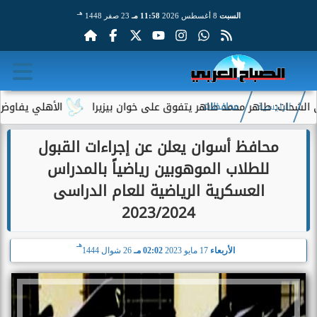
هـ
السبت
8 أغسطس 2026
11:58 مـ
23 صفر 1448
: طاهر محمد طاهر يتفوق على خوان بيزيرا
الأهلي يفاوض أحمد عبد
الرئيسية
محافظات
محافظ أسوان يعلن عن إجراءات القبول
للطلاب الموهوبين رياضياً بالمدراس
العسكرية الرياضية للعام الدراسى
2023/2024
هـ
الأربعاء
17 مايو 2023
02:02 مـ
26 شوال 1444