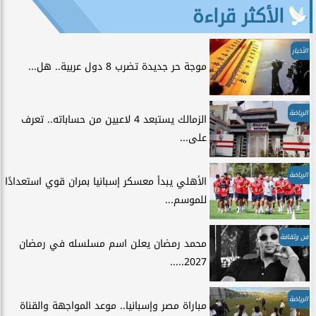
الأكثر قراءة
الأخبار
موجة حر جديدة تضرب 8 دول عربية.. هل...
الرياضة
الزمالك يستبعد 4 لاعبين من حساباته.. تعرف
على...
الرياضة
الأهلي يبدأ معسكر إسبانيا بمران قوي استعدادًا
للموسم...
فن وثقافة
محمد رمضان يعلن اسم مسلسله في رمضان
2027.....
الرياضة
مباراة مصر وإسبانيا.. موعد المواجهة والقناة