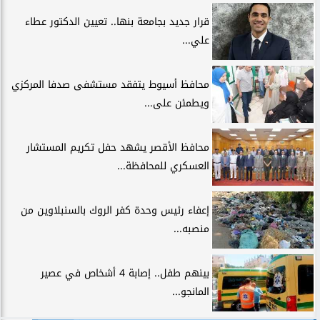
قرار جديد بجامعة بنها.. تعيين الدكتور عطاء
علي...
محافظ أسيوط يتفقد مستشفى صدفا المركزي
ويطمئن على...
محافظ الأقصر يشهد حفل تكريم المستشار
العسكري للمحافظة...
إعفاء رئيس وحدة كفر الروك بالسنبلاوين من
منصبه...
بينهم طفل.. إصابة 4 أشخاص في عصير
المانجو...