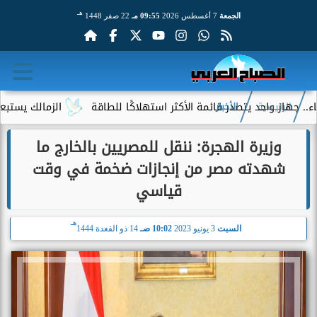
هـ
الجمعة
7 أغسطس 2026
09:55 مـ
22 صفر 1448
 يتصدر قائمة الأكثر استهلاكًا للطاقة
الزمالك يستبعد 4 لاعبين شباب من حساباته في الموسم الجديد
الرئيسية
الأخبار
وزيرة الهجرة: ننقل للمصريين بالخارج ما
شهدته مصر من إنجازات ضخمة في وقت
قياسي
هـ
السبت
3 يونيو 2023
10:02 صـ
14 ذو القعدة 1444