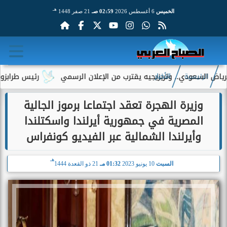
هـ
الخميس
6 أغسطس 2026
02:59 صـ
21 صفر 1448
 وتريزيجيه يقترب من الإعلان الرسمي
رئيس طرابزون سبور يكشف دور
الرئيسية
الأخبار
وزيرة الهجرة تعقد اجتماعا برموز الجالية
المصرية في جمهورية أيرلندا واسكتلندا
وأيرلندا الشمالية عبر الفيديو كونفراس
هـ
السبت
10 يونيو 2023
01:32 مـ
21 ذو القعدة 1444