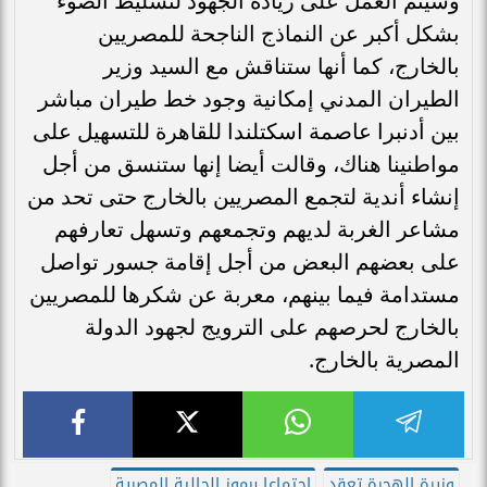
وسيتم العمل على زيادة الجهود لتسليط الضوء
بشكل أكبر عن النماذج الناجحة للمصريين
بالخارج، كما أنها ستناقش مع السيد وزير
الطيران المدني إمكانية وجود خط طيران مباشر
بين أدنبرا عاصمة اسكتلندا للقاهرة للتسهيل على
مواطنينا هناك، وقالت أيضا إنها ستنسق من أجل
إنشاء أندية لتجمع المصريين بالخارج حتى تحد من
مشاعر الغربة لديهم وتجمعهم وتسهل تعارفهم
على بعضهم البعض من أجل إقامة جسور تواصل
مستدامة فيما بينهم، معربة عن شكرها للمصريين
بالخارج لحرصهم على الترويج لجهود الدولة
المصرية بالخارج.
وزيرة الهجرة تعقد
اجتماعا برموز الجالية المصرية