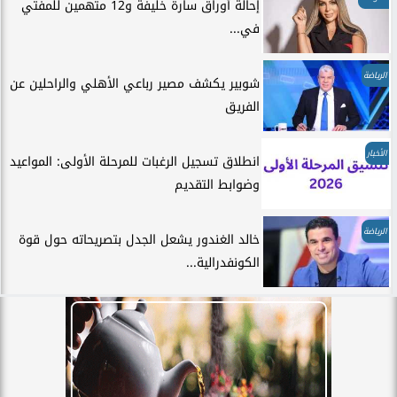
إحالة أوراق سارة خليفة و12 متهمين للمفتي
في...
الرياضة
شوبير يكشف مصير رباعي الأهلي والراحلين عن
الفريق
الأخبار
انطلاق تسجيل الرغبات للمرحلة الأولى: المواعيد
وضوابط التقديم
الرياضة
خالد الغندور يشعل الجدل بتصريحاته حول قوة
الكونفدرالية...