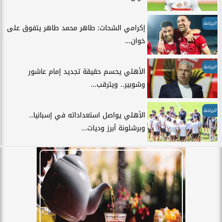
الرياضة
إكرامي الشحات: طاهر محمد طاهر يتفوق على
خوان...
الرياضة
الأهلي يحسم حقيقة تجديد إمام عاشور
وشوبير.. ويترقب...
الرياضة
الأهلي يواصل استعداداته في إسبانيا..
وبرشلونة أبرز وديات...