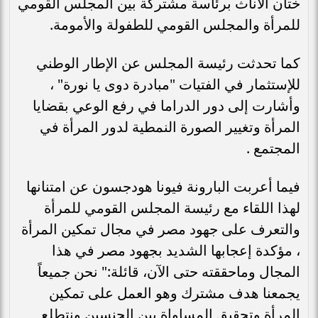
ختان الاناث برئاسة مشتركة بين المجلس القومي
للمرأة والمجلس القومي للطفولة والأمومة.
كما تحدثت رئيسة المجلس عن الإطار الوطني
للإستثمار في الفتيات "مبادرة دوى يا نورة" ،
وأشارت إلى دور الدراما في رفع الوعي بقضايا
المرأة وتغيير الصورة النمطية لدور المرأة في
المجتمع .
فيما أعربت البارونة فيونا هودجسون عن امتنانها
لهذا اللقاء مع رئيسة المجلس القومي للمرأة
والتعرف على جهود مصر في مجال تمكين المرأة
، مؤكدة إعجابها الشديد بجهود مصر في هذا
المجال وماحققته حتى الآن، قائلة:" نحن جميعاً
يجمعنا هدف مشترك وهو العمل على تمكين
المرأة وتحقيق المساواة بين الجنسين ونتطلع