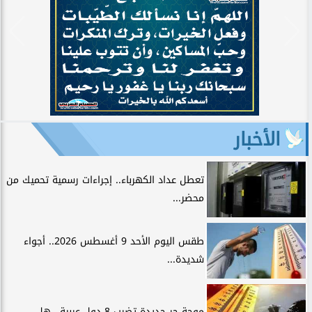
الأخبار
تعطل عداد الكهرباء.. إجراءات رسمية تحميك من
محضر...
طقس اليوم الأحد 9 أغسطس 2026.. أجواء
شديدة...
موجة حر جديدة تضرب 8 دول عربية.. هل...