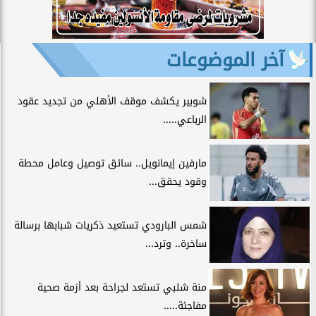
آخر الموضوعات
شوبير يكشف موقف الأهلي من تجديد عقود
الرباعي.....
مارفين إيمانويل.. سائق توصيل وعامل محطة
وقود يحقق...
شمس البارودي تستعيد ذكريات شبابها برسالة
ساخرة.. وترد...
منة شلبي تستعد لجراحة بعد أزمة صحية
مفاجئة.....