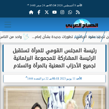
هـ
الأحد
9 أغسطس 2026
07:54 صـ
24 صفر 1448
د الرباعي.. تطورات جديدة بشأن إمام...
واحد من الناس يكشف تف
الرئيسية
الأخبار
رئيسة المجلس القومي للمرأة تستقبل
الرئيسة المشاركة للمجموعة البرلمانية
لجميع الأحزاب المعنية بالمرأة والسلام
هـ
الأحد
11 يونيو 2023
01:11 مـ
22 ذو القعدة 1444