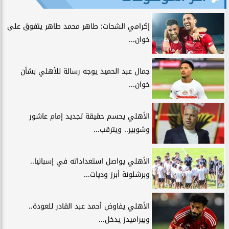
إكرامي الشحات: طاهر محمد طاهر يتفوق على
خوان...
جمال عبد الحميد يوجه رسالة للأهلي بشأن
خوان...
الأهلي يحسم حقيقة تجديد إمام عاشور
وشوبير.. ويترقب...
الأهلي يواصل استعداداته في إسبانيا..
وبرشلونة أبرز وديات...
الأهلي يفاوض أحمد عبد القادر للعودة..
وبيراميدز يدخل...