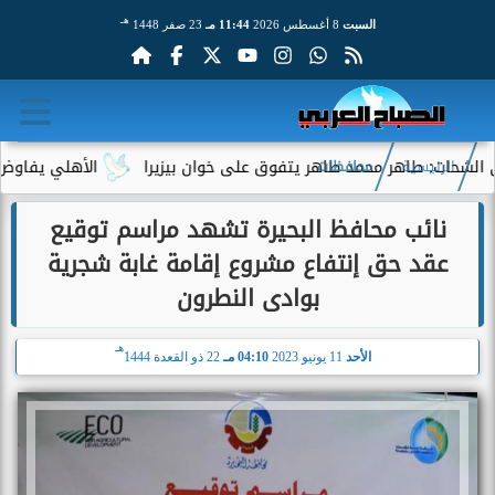
هـ
السبت
8 أغسطس 2026
11:44 مـ
23 صفر 1448
طاهر محمد طاهر يتفوق على خوان بيزيرا
الأهلي يفاوض أحمد عبد 
الرئيسية
محافظات
نائب محافظ البحيرة تشهد مراسم توقيع
عقد حق إنتفاع مشروع إقامة غابة شجرية
بوادى النطرون
هـ
الأحد
11 يونيو 2023
04:10 مـ
22 ذو القعدة 1444