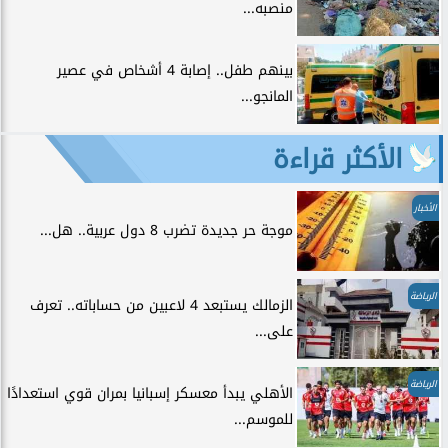
منصبه...
بينهم طفل.. إصابة 4 أشخاص في عصير
المانجو...
الأكثر قراءة
الأخبار
موجة حر جديدة تضرب 8 دول عربية.. هل...
الرياضة
الزمالك يستبعد 4 لاعبين من حساباته.. تعرف
على...
الرياضة
الأهلي يبدأ معسكر إسبانيا بمران قوي استعدادًا
للموسم...