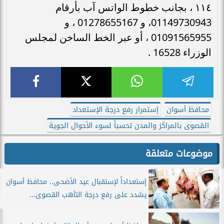
١١٤ ، بجانب خطوط الواتس آب بأرقام
01149730943، و 01278655167 ، و
01091565955 ، أو عبر الخط الساخن لمجلس
الوزراء 16528 .
محافظ أسوان
إستمرار رفع درجة الإستعداد
القصوى بالمراكز والمدن تحسباً لسوء الأحوال الجوية
موضوعات متعلقة
إستعداداً لإستقبال عيد الأضحى.. محافظ أسوان
يشدد على رفع درجة التأهب القصوى...