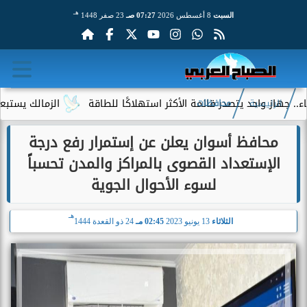
هـ
السبت
8 أغسطس 2026
07:27 صـ
23 صفر 1448
 واحد يتصدر قائمة الأكثر استهلاكًا للطاقة
الزمالك يستبعد 4 لاعبين شباب من حساباته في الموسم الجديد
الرئيسية
محافظات
محافظ أسوان يعلن عن إستمرار رفع درجة
الإستعداد القصوى بالمراكز والمدن تحسباً
لسوء الأحوال الجوية
هـ
الثلاثاء
13 يونيو 2023
02:45 مـ
24 ذو القعدة 1444