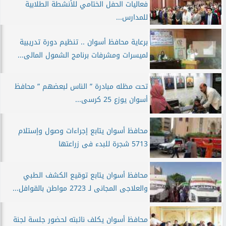
فعاليات الحفل الختامي للأنشطة الطلابية
للمدارس...
برعاية محافظ أسوان .. تنظيم دورة تدريبية
لميسرات ومشرفات برنامج الشمول المالى...
تحت مظله مبادرة ” الناس لبعضهم ” محافظ
أسوان يوزع 25 كرسى...
محافظ أسوان يتابع إجراءات وصول وإستلام
5713 شجرة للبدء فى زراعتها
محافظ أسوان يتابع توقيع الكشف الطبي
والعلاجى المجانى لـ 2723 مواطن بالقوافل...
محافظ أسوان يكلف نائبته لحضور جلسة لجنة