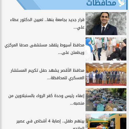
محافظات
قرار جديد بجامعة بنها.. تعيين الدكتور عطاء
علي...
محافظ أسيوط يتفقد مستشفى صدفا المركزي
ويطمئن على...
محافظ الأقصر يشهد حفل تكريم المستشار
العسكري للمحافظة...
إعفاء رئيس وحدة كفر الروك بالسنبلاوين من
منصبه...
بينهم طفل.. إصابة 4 أشخاص في عصير
المانجو...