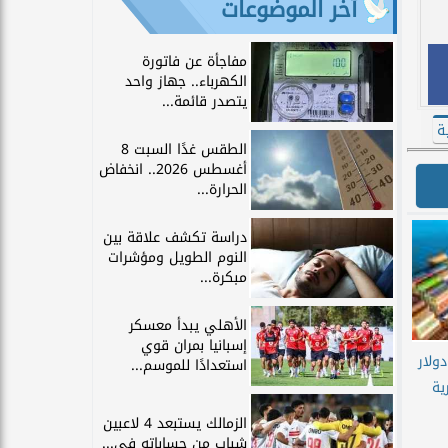
آخر الموضوعات
مفاجأة عن فاتورة
الكهرباء.. جهاز واحد
يتصدر قائمة...
ة
الطقس غدًا السبت 8
أغسطس 2026.. انخفاض
الحرارة...
دراسة تكشف علاقة بين
النوم الطويل ومؤشرات
مبكرة...
الأهلي يبدأ معسكر
إسبانيا بمران قوي
لايين دولار
استعدادًا للموسم...
ية
الزمالك يستبعد 4 لاعبين
شباب من حساباته في...