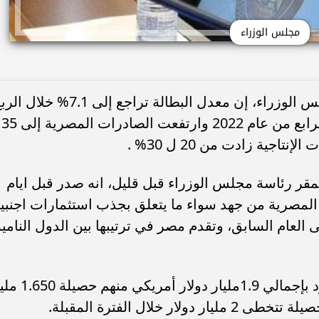
مجلس الوزراء
قال الدكتور مصطفى مدبولى رئيس مجلس الوزراء، إن معدل البطالة تراجع إلى 7.1% خلا
الأول من عام 2023 و 7.2% خلال الربع الرابع من عام 2022 وارتفعت الصادرات المصرية إلى 35
اجية زادت من 20 ل 30% .
قر رئاسة مجلس الوزراء قبل قليل، انه صدر قبل ايام
ة المصرية من جهد سواء ما يتعلق بجذب استثمارات اجنبي
مليار دولار مقابل 5 مليار فى العام السابق، وتقدم مصر في ترتيبها بين الدول النامي
وأضاف: بالفعل نعلن اليوم اننا حققنا عقود بإجمالي 1.9مليار دو
 خلال الفترة المقبلة.