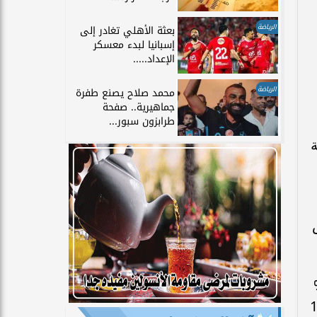
الرياضة
بعثة الأهلي تغادر إلى
إسبانيا لبدء معسكر
الإعداد.....
الرياضة
محمد صلاح يصنع طفرة
جماهيرية.. صفحة
طرابزون سبور...
ية
لصادرات السلعية بنسبة 20%
 من شأنه رفع الإيرادات 191