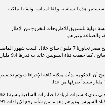
ة ستستمر هذه السياسة، وفقا لسياسة وثيقة الملكية
سسة دولية للتسويق للاطروحات للخروج من الإطار
، والصناعة وغيرهم.
وقال رئيس الوزراء اننا لأول مرة فى تاريخ مصر تجاوزنا 7 مليون سائح خلال الست شهور الماض
ونستهدف مضاعفة العدد الي 15 مليون سائح ، كما حققت قناة السويس عائدات قدرها 9.4 مليار
ضح أن الحكومة بدأت ميكنة كافة الإجراءات وتم تخصيص
أود أن أنهى بأنه الدولة المصرية تتحرك على مدى 3 سنوات لزيادة ا
سنويا والسياحة كذلك وخدمات التعهيد وقناة السويس وغيرهم وهو ما