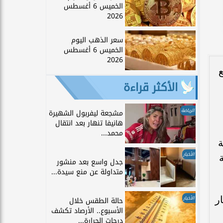
الخميس 6 أغسطس
2026
سعر الذهب اليوم
الخميس 6 أغسطس
2026
ل الربع
الأكثر قراءة
الرياضة
مشجعة ليفربول الشهيرة
هانيفا تنهار بعد انتقال
محمد...
ة
الأخبار
ة
جدل واسع بعد منشور
متداولة عن منع سيدة...
لار أمريكي منهم حصيلة 1.650 مليار
الأخبار
حالة الطقس خلال
الأسبوع.. الأرصاد تكشف
درجات الحرارة...