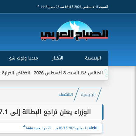
هـ
السبت
8 أغسطس 2026
03:15 صـ
23 صفر 1448
الرئيسية
الأخبار
ميديا وتوك شو
الطقس غدًا السبت 8 أغسطس 2026.. انخفاض الحرارة وشبورة ورياح على عدة...
الرئيسية
الاقتصاد
الوزراء يعلن تراجع البطالة إلى 7.1% وارتفاع الصادرات غير النفطية ل 35 مليار دولار
هـ
الثلاثاء
11 يوليو 2023
05:13 مـ
22 ذو الحجة 1444