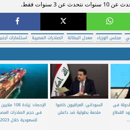
ي
مجلس الوزراء
معدل البطالة
الصادرات المصرية
استثمارات أجنبي
لدولة فى
السودانى: العراقيون خاضوا
الإحصاء: زيادة 108 م
د القطاع
ملحمة بطولية ضد داعش
فى حجم الصادرات المصر
.
للسعودية خلال 2023