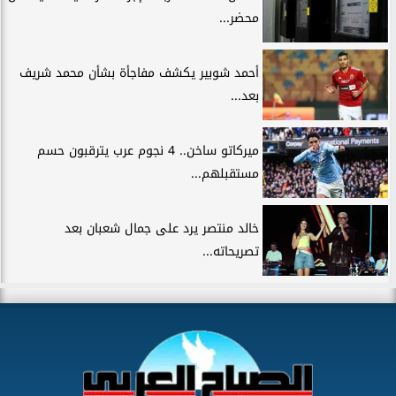
محضر...
أحمد شوبير يكشف مفاجأة بشأن محمد شريف
بعد...
ميركاتو ساخن.. 4 نجوم عرب يترقبون حسم
مستقبلهم...
خالد منتصر يرد على جمال شعبان بعد
تصريحاته...