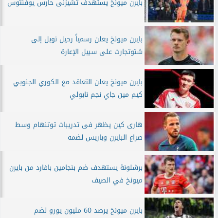
بايرن ميونخ يستهدف تشيزنى حارس يوفنتوس
بايرن ميونخ يعلن رسمياً رحيل نوبل إلى
شتوتجارت على سبيل الإعارة
بايرن ميونخ يعلن التعاقد مع الكوري الجنوبي
كيم مين جاي نجم نابولي
هارى كين يظهر فى تدريبات توتنهام وسط
صراع البايرن وباريس لضمه
برشلونة يستهدف ضم بنجامين بافارد من بايرن
ميونخ في الصيف
بايرن ميونخ يرصد 60 مليون يورو لضم