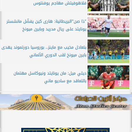
فلاهوفيتش مهاجم يوفنتوس
"ذا صن"البريطانية: هارى كين يفضّل مانشستر
يونايتد على ريال مدريد وبايرن ميونخ
بتعادل مخيب مع ماينز.. بوروسيا دورتموند يهدى
بايرن ميونخ لقب الدوري الألماني
ديلي ميل: مان يونايتد ونيوكاسل مهتمان
بالتعاقد مع ساديو ماني