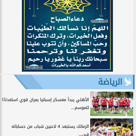
الرياضة
الأهلي يبدأ معسكر إسبانيا بمران قوي استعدادًا
للموسم...
الزمالك يستبعد 4 لاعبين شباب من حساباته
في...