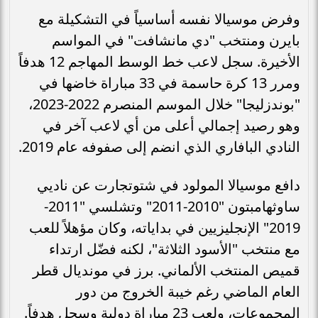
وفرض موسيالا نفسه أساسياً في التشكيلة مع
بايرن ومنتخب "دي مانشافت" في المواسم
الأخيرة. سجل لاعب خط الوسط المهاجم 12 هدفاً
ومرر 13 كرة حاسمة في 33 مباراة خاضها في
"بوندزليجا" خلال الموسم المنصرم 2022-2023،
وهو رصيد إجمالي أعلى من أي لاعب آخر في
النادي البافاري الذي انضم إلى صفوفه عام 2019.
دافع موسيالا المولود في شتوتجارت عن ناديي
ساوثهامبتون "2010-2011" وتشلسي "2011-
2019" الإنجليزيين في بداياته، وكان مؤهلاً للعب
مع منتخب "الأسود الثلاثة"، لكنه فضّل ارتداء
قميص المنتخب الألماني. برز في مونديال قطر
العام الماضي رغم خيبة الخروج من دور
المجموعات، ولعب 23 مباراة دولية وسجل هدفاً.