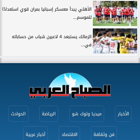
الأهلي يبدأ معسكر إسبانيا بمران قوي استعدادًا
للموسم...
الزمالك يستبعد 4 لاعبين شباب من حساباته
في...
الأخبار
ميديا وتوك شو
الرياضة
الحوادث
فن وثقافة
الاقتصاد
أخبار عربية