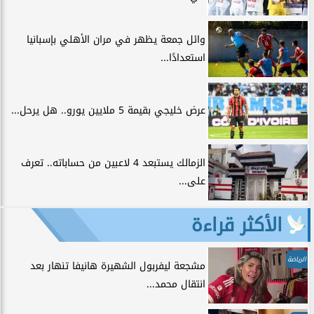
وائل جمعة يظهر في مران الأهلي بإسبانيا
استعدادًا...
عرض خليجي بقيمة 5 ملايين يورو.. هل يرحل...
الزمالك يستبعد 4 لاعبين من حساباته.. تعرف
على...
الأكثر قراءة
الرياضة
مشجعة ليفربول الشهيرة هانيفا تنهار بعد
انتقال محمد...