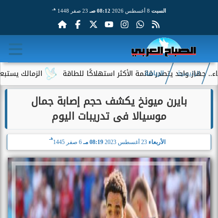
هـ
السبت
8 أغسطس 2026
08:12 صـ
23 صفر 1448
واحد يتصدر قائمة الأكثر استهلاكًا للطاقة
الزمالك يستبعد 4 لاعبين شباب من حساباته في الموسم الجديد
الرئيسية
الرياضة
بايرن ميونخ يكشف حجم إصابة جمال
موسيالا فى تدريبات اليوم
هـ
الأربعاء
23 أغسطس 2023
08:19 مـ
6 صفر 1445