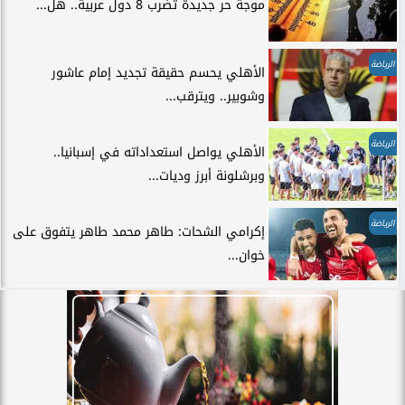
موجة حر جديدة تضرب 8 دول عربية.. هل...
الرياضة
الأهلي يحسم حقيقة تجديد إمام عاشور
وشوبير.. ويترقب...
الرياضة
الأهلي يواصل استعداداته في إسبانيا..
وبرشلونة أبرز وديات...
الرياضة
إكرامي الشحات: طاهر محمد طاهر يتفوق على
خوان...