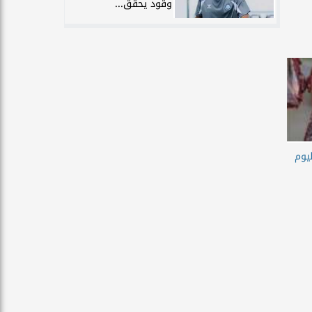
وقود يحقق...
يوم