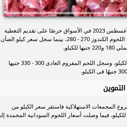
استقرت أسعار اللحوم اليوم الأربعاء 30 أغسطس 2023 في الأسواق حرصًا على تقديم التغطية
الخدمية الشاملة للمواطنين حيث سجلت اللحوم الكندوز 270 - 280، بينما سجل سعر كيلو الضأن
وسجل سعر الكبدة بين 300 - 340 جنيها الكيلو، وسجل اللحم المفروم العادى 300 - 330 جنيها
التموين
وع المجمعات الاستهلاكية فاستقر سعر الكيلو من
سودانية الطازجة إلى 195 جنيها للكيلو، فيما وصلت أسعار اللحوم السودانية المجمدة إ