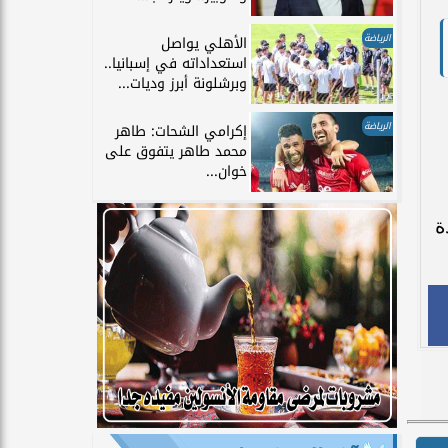
الرياضة
الأهلي يواصل
استعداداته في إسبانيا..
وبرشلونة أبرز وديات...
الرياضة
إكرامي الشحات: طاهر
محمد طاهر يتفوق على
خوان...
مدة