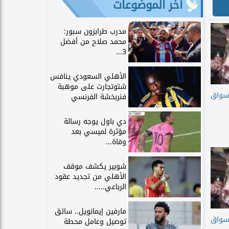
آخر الموضوعات
مدرب طرابزون سبور:
محمد صلاح من أفضل
3...
الأهلي السعودي ينافس
شتوتجارت على موهبة
اسواق
فنربخشة الفرنسي
دي باول يوجه رسالة
مؤثرة لميسي بعد
وفاة...
شوبير يكشف موقف
الأهلي من تجديد عقود
الرباعي.....
مارفين إيمانويل.. سائق
أسواق
توصيل وعامل محطة