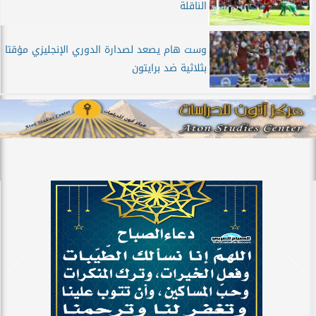
الناقلة
وست هام يصعد لصدارة الدوري الإنجليزي مؤقتا
بثلاثية ضد برايتون