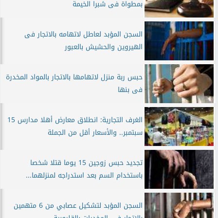
بمطواة فى شبرا الخيمة
السجن المؤبد لعاطل لاتهامه بالاتجار فى
الهيروين والحشيش بالعبور
حبس ربة منزل لاتهامها بالاتجار بالمواد المخدرة
فى بنها
الغرف التجارية: انطلاق معارض أهلا مدارس 15
سبتمبر.. والأسعار أقل من الجملة
تجديد حبس زوجين 15 يوما قتلا شخصا
باستخدام السم بعد استدراجه لمنزلهما...
السجن المؤبد لتشكيل عصابي من 6 متهمين