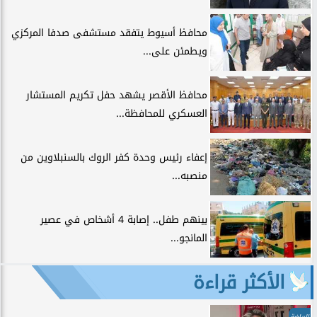
محافظ أسيوط يتفقد مستشفى صدفا المركزي
ويطمئن على...
محافظ الأقصر يشهد حفل تكريم المستشار
العسكري للمحافظة...
إعفاء رئيس وحدة كفر الروك بالسنبلاوين من
منصبه...
بينهم طفل.. إصابة 4 أشخاص في عصير
المانجو...
الأكثر قراءة
الرياضة