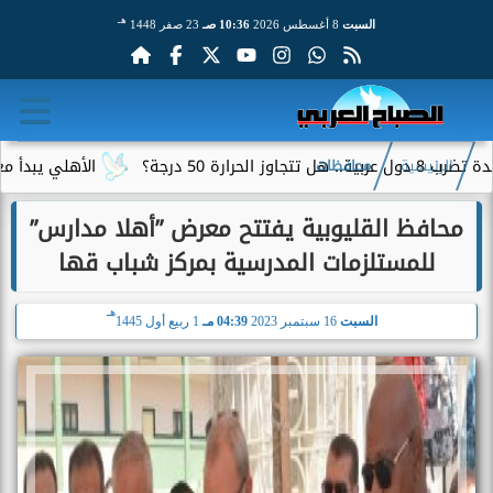
هـ
السبت
8 أغسطس 2026
10:36 صـ
23 صفر 1448
الأهلي يبدأ معسكر إسباني
الرئيسية
محافظات
محافظ القليوبية يفتتح معرض ”أهلا مدارس”
للمستلزمات المدرسية بمركز شباب قها
هـ
السبت
16 سبتمبر 2023
04:39 مـ
1 ربيع أول 1445