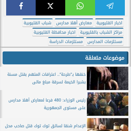
اخبار القليوبية
معارض أهلا مدارس
شباب القليوبية
مراكز الشباب بالقليوبية
اخبار محافظة القليوبية
مستلزمات المدارس
مستلزمات الدراسة
موضوعات متعلقة
خنقها بـ”طرحة”.. اعترافات المتهم بقتل مسنة
بشبرا الخيمة لسرقة مبلغ مالى
رئيس الوزراء: 480 فرعا لمعارض أهلا مدارس
على مستوى الجمهورية
الإعدام شنقا لسائق توك توك قتل صاحب محل