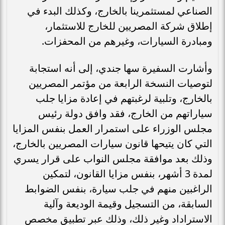
الصناعي لمستثمرينا بالخارج، وكذلك البدء في
إطلاق شركة المصريين للخارج للاستثمار،
ومبادرة السيارات، وغيرهم من المحفزات.
وأشارت السفيرة سها جندي، إلى أنه استجابة
لتوصيات النسخة الرابعة من مؤتمر المصريين
بالخارج، وتلبية لرغبتهم في إعادة مزايا جلب
سياراتهم من الخارج، فقد وافق دولة رئيس
مجلس الوزراء على استمرار العمل بنفس المزايا
التي كان يتيحها قانون سيارات المصريين بالخارج،
وذلك بعد موافقة مجلس النواب على قرار يسري
لمدة 3 أشهر، بنفس مزايا القانون، لتمكين
الراغبين منهم في جلب سيارة، بنفس الضوابط
السابقة، من التسجيل وقيمة الوديعة وآلية
الاستراداد وغير ذلك، وذلك عبر تطبيق مخصص