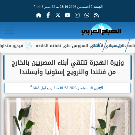
هـ
الجمعة
7 أغسطس 2026
02:16 مـ
22 صفر 1448
ي لأهالي السويس على نفقته الخاصة
فيديو متداول لسيدة مسنة أم
الرئيسية
الأخبار
وزيرة الهجرة تلتقي أبناء المصريين بالخارج
من فنلندا والنرويج إستونيا وأيسلندا
هـ
الإثنين
18 سبتمبر 2023
01:58 مـ
3 ربيع أول 1445