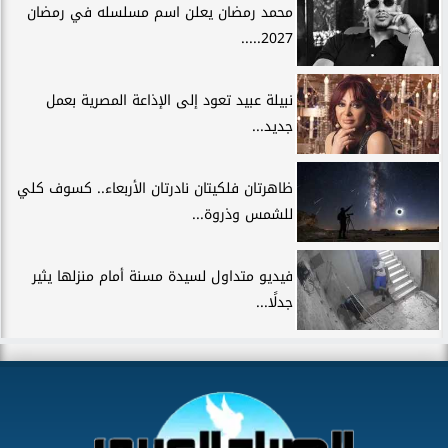
محمد رمضان يعلن اسم مسلسله في رمضان
2027.....
نبيلة عبيد تعود إلى الإذاعة المصرية بعمل
جديد...
ظاهرتان فلكيتان نادرتان الأربعاء.. كسوف كلي
للشمس وذروة...
فيديو متداول لسيدة مسنة أمام منزلها يثير
جدلًا...