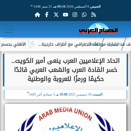
هـ
الخميس
6 أغسطس 2026
09:34 صـ
21 صفر 1448
شارك موقعك الجغرافي مع أطراف خارجية...
الأهلي يحسم الجدل حو
الرئيسية
الأخبار
اتحاد الإعلاميين العرب ينعى أمير الكويت..
خسر القادة العرب والشعب العربي قائدًا
حكيمًا ورمزًا للعروبة والوطنية
هـ
السبت
16 ديسمبر 2023
10:08 مـ
3 جمادى آخر 1445