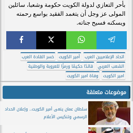
بأحر التعازي لدولة الكويت حكومة وشعبا، سائلين
المولى عز وجل أن يتغمد الفقيد بواسع رحمته
ويسكنه فسيح جناته.
اتحاد الإعلاميين العرب
أمير الكويت
خسر القادة العرب
الشعب العربي
قائدًا حكيمًا ورمزًا للعروبة والوطنية
امير الكويت
وفاة امير الكويت
موضوعات متعلقة
سلطان عمان ينعى أمير الكويت.. وإعلان الحداد
الرسمي وتنكيس الأعلام