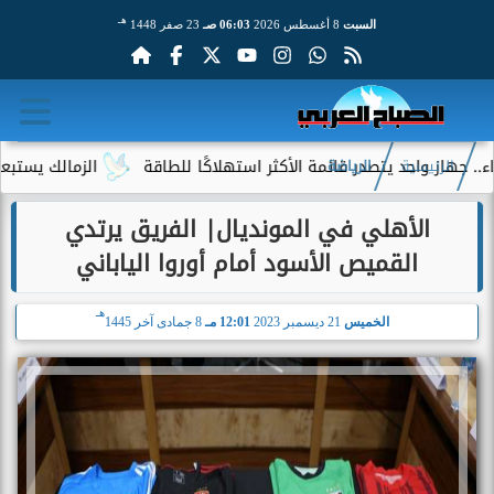
هـ
السبت
8 أغسطس 2026
06:03 صـ
23 صفر 1448
 واحد يتصدر قائمة الأكثر استهلاكًا للطاقة
الزمالك يستبعد 4 لاعبين شباب من حساباته في الموسم الجديد
الرئيسية
الرياضة
الأهلي في المونديال| الفريق يرتدي
القميص الأسود أمام أوروا الياباني
هـ
الخميس
21 ديسمبر 2023
12:01 مـ
8 جمادى آخر 1445