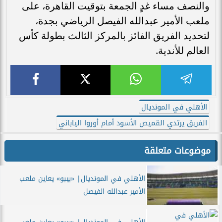
والنصف مساء غدٍ الجمعة بتوقيت القاهرة، على
ملعب الأمير عبدالله الفيصل الرياضي بجدة،
لتحديد الفريق الفائز بالمركز الثالث بطولة كأس
العالم للأندية.
الأهلي في المونديال
الفريق يرتدي القميص الأسود أمام أوروا الياباني
موضوعات متعلقة
الأهلي في المونديال| «بيبو» يعاين ملعب
الأمير عبدالله الفيصل