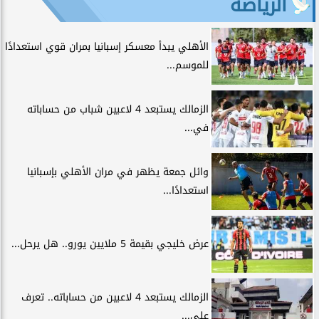
الرياضة
الأهلي يبدأ معسكر إسبانيا بمران قوي استعدادًا
للموسم...
الزمالك يستبعد 4 لاعبين شباب من حساباته
في...
وائل جمعة يظهر في مران الأهلي بإسبانيا
استعدادًا...
عرض خليجي بقيمة 5 ملايين يورو.. هل يرحل...
الزمالك يستبعد 4 لاعبين من حساباته.. تعرف
على...