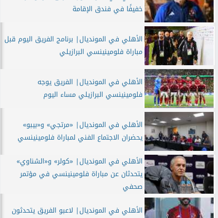
خفيفًا في فندق الإقامة
الأهلي في المونديال| برنامج الفريق اليوم قبل
مباراة فلومينينسي البرازيلي
الأهلي في المونديال| الفريق يوجه
فلومينينسي البرازيلي مساء اليوم
الأهلي في المونديال| «مرتجي» و«بيبو»
يحضران الاجتماع الفني لمباراة فلومينينسي
الأهلي في المونديال| «كولر» و«الشناوي»
يتحدثان عن مباراة فلومينينسي في مؤتمر
صحفي
الأهلي في المونديال| لاعبو الفريق يتحدثون