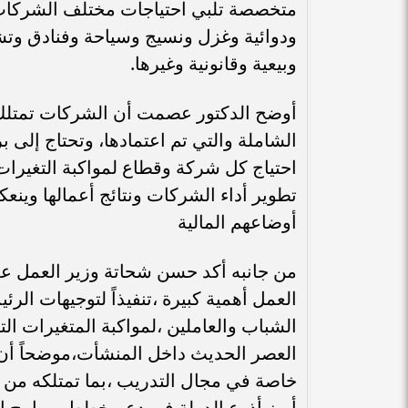
متخصصة تلبي احتياجات مختلف الشركات ا
ودوائية وغزل ونسيج وسياحة وفنادق وتشي
وبيعية وقانونية وغيرها.
أوضح الدكتور عصمت أن الشركات تمتلك ك
الشاملة والتي تم اعتمادها، وتحتاج إلى 
احتياج كل شركة وقطاع لمواكبة التغيرا
تطوير أداء الشركات ونتائج أعمالها وينع
أوضاعهم المالية
من جانبه أكد حسن شحاتة وزير العمل على
العمل أهمية كبيرة ،تنفيذاً لتوجيهات ال
الشباب والعاملين ،لمواكبة المتغيرات ال
العصر الحديث داخل المنشأت،موضحاً أن "
خاصة في مجال التدريب ،بما تمتلكه من 
أبرز أذرع الدولة في دعم خطط وبرامج ال