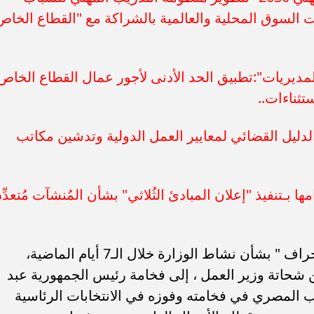
لبات السوق المحلية والعالمية بالشراكة مع "القطاع الخاص
لمديريات":تطبيق الحد الأدنى لأجور عمال القطاع الخاص
لدليل القضائي لمعايير العمل الدولية وتدشين مكاتب
ها بـتنفيذ "إعلان المبادئ الثُلاثي" بشأن المُنشآت مُتعدِّ
أصدرت وزارة العمل اليوم السبت "إنفوجراف " بشأن نشاط الوزارة خلال الـ7 أيام الماضية،
 شحاتة وزير العمل ، إلى فخامة رئيس الجمهورية عبد
ب المصري في فخامته وفوزه في الانتخابات الرئاسية