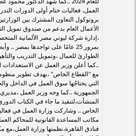
للعام 2024 ..كما شهد الدكتور م
العمل، فعاليات ختام أولى الدورات التدر
بروتوكول التعاون المشترك بين الوزارتي
الأعمال العام بدعم من صندوق تمويل التد
،إدارة شركة ليوني مصر الألمانية المتخ
بمرور 25 عامًا على تواجدها بمصر .
الطوارئ للعمال ،وتمويل التدريب والتأهيل
مع "القطاع الخاص" ،بهدف تطوير منظومة 
التي يحتاجُها سوق العمل في الداخل وال
الجمهورية ..كما وجه وزير العمل ،مديري
المنشأت،لتنفيذ ما جاء في الكتاب الدوري
الخاص .. وشاركت وزارة العمل في فعاليا
فنادق القاهرة،نظمتها وزارة العمل،مع مك