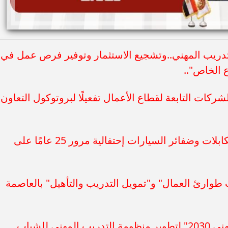
ير منظومة التدريب المهني..وتشجيع الاستثمار وتوفير فرص عمل في
ع الخاص"..
لشركات التابعة لقطاع الأعمال تفعيلًا لبروتوكول التعاون
** مشاركة إدارة شركة ليوني الألمانية لكابلات وضفائر السيارات إحتفالية مرور 25 عامًا على
 طوارئ العمال" و"تمويل التدريب والتأهيل" بالعاصمة
** الاستعدادات جارية لإطلاق مشروع"مِهني 2030" لتطوير منظومة التدريب المهني للشباب