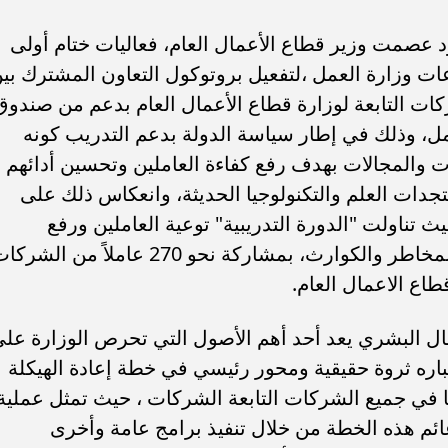
عصمت وزير قطاع الأعمال العام، فعاليات ختام أولى
عات وزارة العمل ،لتفعيل بروتوكول التعاون المشترك بي
كات التابعة لوزارة قطاع الأعمال العام بدعم من صندوق
لعمل، وذلك في إطار سياسة الدولة بدعم التدريب كونه
والمجالات بهدف رفع كفاءة العاملين وتحسين أدائهم
دات العلم والتكنولوجيا الحديثة، وانعكاس ذلك على
تناولت "الدورة التدريبية" توعية العاملين ورفع
قدراتهم في مواجهة الأزمات والحد من المخاطر والكوارث، بمشاركة نحو 270 عاملاً من الش
طاع الاعمال العام.
ل البشري يعد أحد أهم الأصول التي تحرص الوزارة عل
عتباره ثروة حقيقية ومحور رئيسي في خطة إعادة الهيكلة
ًا في جميع الشركات التابعة الشركات ، حيث تمثل عملية
ئم هذه الخطة من خلال تنفيذ برامج عامة وأخرى