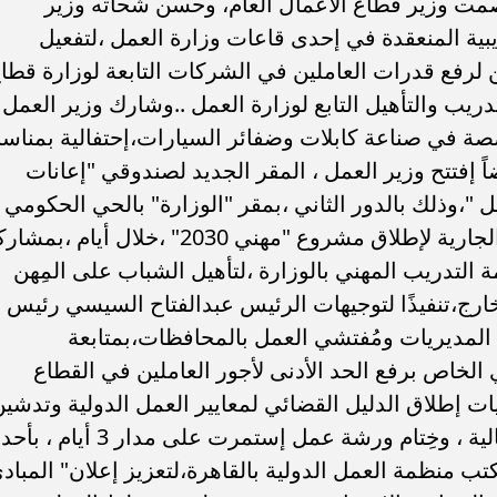
حمود عصمت وزير قطاع الأعمال العام، وحسن شحاته وزير
يبية المنعقدة في إحدى قاعات وزارة العمل ،لتفعيل
ن لرفع قدرات العاملين في الشركات التابعة لوزارة قطا
ريب والتأهيل التابع لوزارة العمل ..وشارك وزير العمل
صصة في صناعة كابلات وضفائر السيارات،إحتفالية بمناسب
. وأيضاً إفتتح وزير العمل ، المقر الجديد لصندوقي "إعانات
 "،وذلك بالدور الثاني ،بمقر "الوزارة" بالحي الحكومي
..كما أعلن وزير العمل عن الاستعدادات الجارية لإطلاق مشروع "مهني 2030" ،خلال أيام ،
التدريب المهني بالوزارة ،لتأهيل الشباب على المِهن
خارج،تنفيذًا لتوجيهات الرئيس عبدالفتاح السيسي رئيس
 المديريات ومُفتشي العمل بالمحافظات،بمتابعة
 الخاص برفع الحد الأدنى لأجور العاملين في القطاع
ت إطلاق الدليل القضائي لمعايير العمل الدولية وتدشي
مكاتب المساعدة القانونية للمحاكم العمالية ، وخِتام ورشة عمل إستمرت على مدار 3 أيام ، بأحد
تب منظمة العمل الدولية بالقاهرة،لتعزيز إعلان" المباد