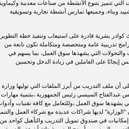
لتي تتميز بتنوع الأنشطة من صناعات معدنية وكيماوية
يد وبناء، وجميعها تمارس أنشطة تجارية وتسويقية
وادر بشرية قادرة على استيعاب وتنفيذ خطة التطوير
برامج تدريبية عامة ومتخصصة ومتكاملة تكون نابعة من
ت والتحولات التي يشهدها سوق العمل، بما يسهم في
كس إيجابًا على العاملين في زيادة الدخل وتحسين
 أن ملف التدريب من أبرز الملفات التي توليها وزارة
رئيس عبدالفتاح السيسي رئيس الجمهورية ،بتنمية مهارات
تي يشهدها سوق العمل ،وللتعامل مع كافة تقنيات وأدوا
الوزارة" لديها شراكات عديدة مع شركاء العمل والتنمي
إمكانيات في صندوق تمويل التدريب والتأهيل كواحد من
تدريب المهني .. وأوضح الوزير شحاتة أن هذه الدورة