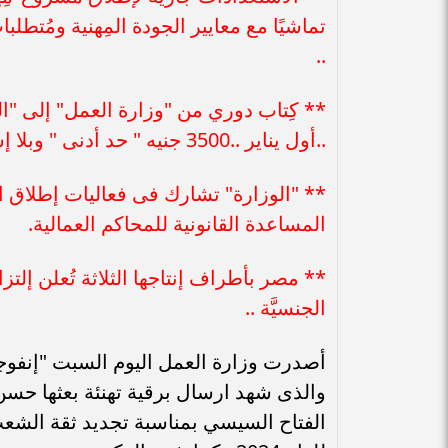
تماشيًا مع معايير الجودة المِهنية ومُتط
..
** كِتاب دوري من "وزارة العمل" إلى "ا
..أول يناير ..3500 جنيه " حد أدنى " وبلا إستثناءات..
** "الوزارة" تشارك فى فعاليات إطلاق ا
المساعدة القانونية للمحاكم العمالية.
** مصر بأطراف إنتاجها الثلاثة تُعلن إلتزام
الجنسيَّة ..
والذى شهد ارسال برقية تهنئة بعثها حسن
الفتاح السيسي بمناسبة تجديد ثقة الشع