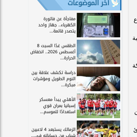
آخر الموضوعات
مفاجأة عن فاتورة
ع
الكهرباء.. جهاز واحد
يتصدر قائمة...
ة
الطقس غدًا السبت 8
أغسطس 2026.. انخفاض
الحرارة...
بمشاركة
دراسة تكشف علاقة بين
النوم الطويل ومؤشرات
مبكرة...
الأهلي يبدأ معسكر
إسبانيا بمران قوي
ن
استعدادًا للموسم...
ئ
الزمالك يستبعد 4 لاعبين
شباب من حساباته في...