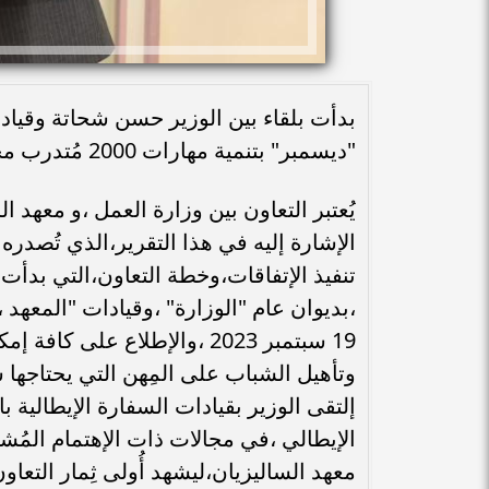
بدأت بلقاء بين الوزير حسن شحاتة وقياد
"ديسمبر" بتنمية مهارات 2000 مُتدرب مجانًا على مِهن المُستقبل بشهادات دولية
يُعتبر التعاون بين وزارة العمل ،و معهد 
الإشارة إليه في هذا التقرير،الذي تُصدره
،بديوان عام "الوزارة" ،وقيادات "المعهد ،
19 سبتمبر 2023 ،والإطلاع عل
وتأهيل الشباب على المِهن التي يحتاجها س
معهد الساليزيان،ليشهد أُولى ثِمار التع