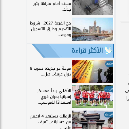
مسنة أمام منزلها يثير
جدلًا...
حج القرعة 2027.. شروط
التقديم وطرق التسجيل
وموعد...
الأكثر قراءة
الأخبار
موجة حر جديدة تضرب 8
2023
دول عربية.. هل...
ني
الرياضة
الأهلي يبدأ معسكر
إسبانيا بمران قوي
ا
استعدادًا للموسم...
الرياضة
الزمالك يستبعد 4 لاعبين
من حساباته.. تعرف
على...