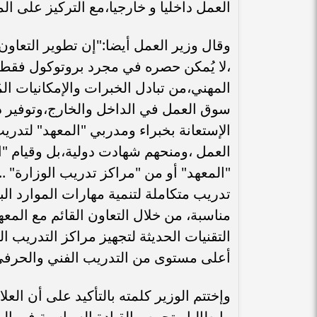
العمل داخليا و خارجيا،مع التركيز على ال
وقال وزير العمل أيضا:"إن تطوير التعاون 
،لا يُمكن حصره في مجرد بروتوكول فقط،
المهني،من تبادل الخبرات والإمكانيات الم
سوق العمل في الداخل والخارج،وتوفير د
الإستعانة بخبراء ومدربي "المعهد" لتدريب
العمل ،ومنحهم شهادت دولية،بل وقيام "
"المعهد" أو من "مراكز تدريب الوزارة" 
تدريب متكاملة لتنمية مهارات الموارد
مناسبة، من خلال التعاون القائم مع المعهد
التقنيات الحديثة لتجهيز مراكز التدريب ا
أعلى مستوى من التدريب الفني والحرفي،في
وإختتم الوزير كلمته بالتأكيد على أن الع
وإيطاليا،وتحرص القيادة السياسية في البلد