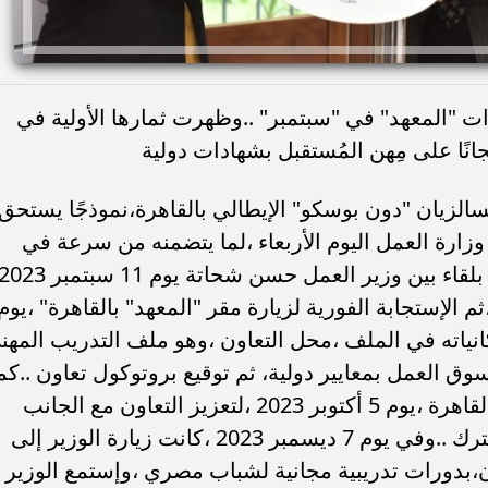
ات "المعهد" في "سبتمبر" ..وظهرت ثمارها الأولية في
السالزيان "دون بوسكو" الإيطالي بالقاهرة،نموذجًا يستحق
 وزارة العمل اليوم الأربعاء ،لما يتضمنه من سرعة في
تنفيذ الإتفاقات،وخطة التعاون،التي بدأت بلقاء بين وزير العمل حسن شحاتة يوم 11 سبتمبر 
ثم الإستجابة الفورية لزيارة مقر "المعهد" بالقاهرة" ،يوم
ى كافة إمكانياته في الملف ،محل التعاون ،وهو ملف التدريب المه
وق العمل بمعايير دولية، ثم توقيع بروتوكول تعاون ..كم
إلتقى الوزير بقيادات السفارة الإيطالية بالقاهرة ،يوم 5 أكتوبر 2023 ،لتعزيز التعاون مع الجانب
الإيطالي ،في مجالات ذات الإهتمام المُشترك ..وفي يوم 7 ديسمبر 2023 ،كانت زيارة الوزير إلى
اون،بدورات تدريبية مجانية لشباب مصري ،وإستمع الوزير