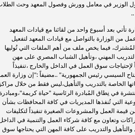
ول الوزير في معامل وورش وفصول المعهد وحث الطلا
.
ارة تأتي بعد أسبوع واحد من لقائنا مع قيادات المعهد
مل من الوزارة بالتواصل مع قيادات المعهد لتفعيل
المُشترك، فيما يخص ملف من أهم الملفات التي تُوليها
ف التدريب المهني ،وتأهيل الشباب المصري على مهن
 لإحتياجات سوق العمل في الداخل والخارج ،تنفيذاً
اح السيسي رئيس الجمهورية" ..مضيفاً :"إن وزارة العم
تها الخاصة بالتدريب والتأهيل،ليس فقط من خلال مراكز
مُنتشرة في نِطاق المُبادرة الرئاسية "حياة كريمة"،ومبادرة
وعية التي تُنفذها المديريات في كافة المحافظات بشأن
 من قيمة العمل والمشروعات الصغيرة تنفيذاً لتكليفات
كات وتعاون مع كافة شركاء العمل والتنمية في الداخل
 والتأهيل والتدريب على كافة المهن التي يحتاجها سوق