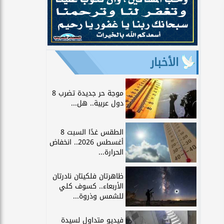
الأخبار
موجة حر جديدة تضرب 8
دول عربية.. هل...
الطقس غدًا السبت 8
أغسطس 2026.. انخفاض
الحرارة...
ظاهرتان فلكيتان نادرتان
الأربعاء.. كسوف كلي
للشمس وذروة...
فيديو متداول لسيدة