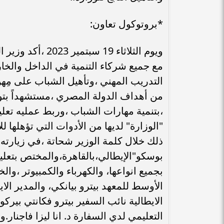
*بروتوكول تعاون:
ويوم الثلاثاء 19
مع جميع شركاء التنمية في الداخل والخا
التدريب المهني ،وتأهيل الشباب على مِه
من أهداف الدولة المصري ،مستشهداً بتو
،بتنمية مهارات الشباب ،وربط عمليه تعلي
"الوزارة" لديها من الأدوات التي تؤهلها لل
ذلك خلال كلمة الوزير شحاتة ،في زيارته 
بوسكو"الإيطالي،بالقاهرة،والمختص بتعليم
بجميع انواعها، والكهرباء والكمبيوتر ،وا
الأوسط للمعهد بيترو بيانكي، والمدير الا
الايطالية نائب السفير بيترو فكانتي بيركو
التعليمي لدي السفارة د. انا ليزا فاجنا