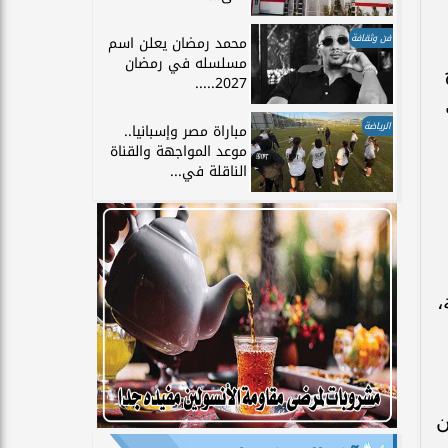
فن وثقافة
محمد رمضان يعلن اسم
مسلسله في رمضان
2027.....
الرياضة
مباراة مصر وإسبانيا..
موعد المواجهة والقناة
الناقلة في...
،
ن