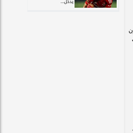
يدخل...
ون