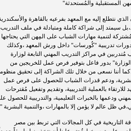
مهن المستقبلية والمُستحدثة"
الذي نتطلع إليه مع المعهد بفرعيه بالقاهرة والأسكندرية
بل سيمتد إلى شراكة كاملة ومتبادلة في ملف التدريب
ُشتركة لتنمية مهارات الشباب على المِهن التي يحتاجها
ورات تدريبية "كُورسات" داخل ورش المعهد ،وكذلك
 مُتدربين في مراكز التدريب المهني التابعة لوزارة
الوزارة" بدور فاعل بتوفير فرص عمل للخريجين من
..كما أننا نسعى من خلال تلك الشراكة إلى تحقيق منظوم
 البشرية، ودعم قدرات الشباب للحصول على فرص عمل
 للارتقاء بالعملية التدريبية، وتقديم وتفعيل مُقترحات
لمهني ودعمها بالخبرات التعليمية، والتدريبية للحصول عل
 ظل عالم لا يؤمن إلا بالمهارات ،والتنمية البشرية ".
لاقة التاريخية في كل المجالات التي تربط بين مصر
ين على ترسيخها ،تُحتم علينا أن نتخذ منها طريقاً جديداً