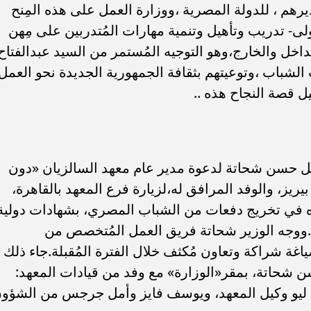
يرهم ، للدولة المصرية ،ووزارة العمل على هذه المِنح
لى- تدريب وتأهيل وتنمية مهارات المُتدربين على مِهن
خل والخارج،وهو التوجيه المُستمر من السيد عبدالفتاح
لشباب ،وتوعيتهم بثقافة الجمهورية الجديدة نحو العمل
يل قصة النجاح هذه ..
تجاب وزير العمل حسن شحاتة لدعوة مدير عام معهد السالزيان «دون
يريز، والوفد المرافق له،لزيارة فرع المعهد بالقاهرة،
ه في تخريج دفعات من الشباب المصري، بشهادات دولية
.ووجه الوزير شحاتة فريق العمل المُتخصص من
اغة شراكة وتعاون مُكثف خلال الفترة المُقبلة.جاء ذلك
ن شحاتة، بمقر«الوزارة» مع وفد من قيادات المعهد:
ن ليو وكيل المعهد، ويوسف فايز وأمل جرجس من الشؤو