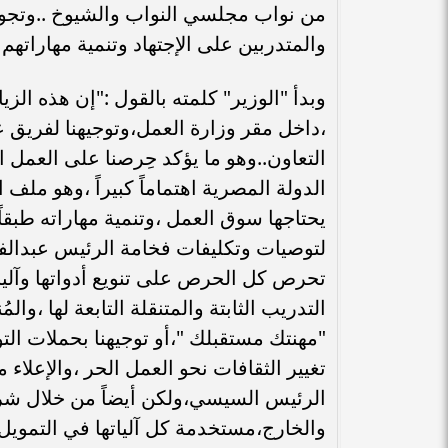
من نواب مجلسي النواب والشيوخ ..وتج
والمتدربين على الإجتهاد وتنمية مهاراتهم .
وبدأ "الوزير" كلمته بالقول :"إن هذه الزي
،داخل مقر وزارة العمل،وتوجيهنا لفريق ع
التعاون..وهو ما يؤكد حِرصنا على العمل 
الدولة المصرية اهتماماً كبيراً ،وهو مل
يحتاجها سوق العمل ،وتنمية مهاراته طبقاً
لتوصيات وتكليفات فخامة الرئيس عبدالفت
تحرص كل الحرص على تنويع أدواتها وآليا
التدريب الثابتة والمتنقلة التابعة لها ،وال
"مهنتك مستقبلك "،أو توجيهنا بحملات الت
تغيير الثقافات نحو العمل الحر ،والإعلاء
الرئيس السيسي،ولكن أيضاً من خلال شرا
والخارج،مستخدمة كل آلياتها في التمويل