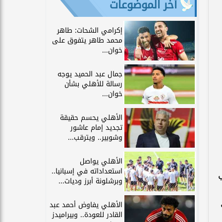
آخر الموضوعات
إكرامي الشحات: طاهر
محمد طاهر يتفوق على
خوان...
جمال عبد الحميد يوجه
رسالة للأهلي بشأن
خوان...
الأهلي يحسم حقيقة
تجديد إمام عاشور
وشوبير.. ويترقب...
الأهلي يواصل
استعداداته في إسبانيا..
وبرشلونة أبرز وديات...
الأهلي يفاوض أحمد عبد
القادر للعودة.. وبيراميدز