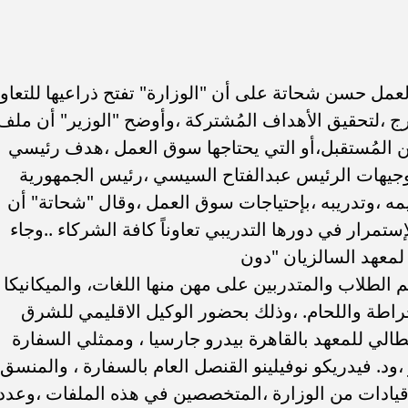
 سبتمير 2023 ،أكد وزير العمل حسن شحاتة على أن "الوزارة" تفتح ذراعيها للتعا
رج ،لتحقيق الأهداف المُشتركة ،وأوضح "الوزير" أن ملف
ن المُستقبل،أو التي يحتاجها سوق العمل ،هدف رئيسي
جيهات الرئيس عبدالفتاح السيسي ،رئيس الجمهورية
مه ،وتدريبه ،بإحتياجات سوق العمل ،وقال "شحاتة" أن
إستمرار في دورها التدريبي تعاوناً كافة الشركاء ..وجاء
لمعهد السالزيان "دون
 الطلاب والمتدربين على مهن منها اللغات، والميكانيكا
لخراطة واللحام. ،وذلك بحضور الوكيل الاقليمي للشرق
يطالي للمعهد بالقاهرة بيدرو جارسيا ، وممثلي السفارة
 ،ود. فيدريكو نوفيلينو القنصل العام بالسفارة ، والمنسق
ر.وقيادات من الوزارة ،المتخصصين في هذه الملفات ،وعدد