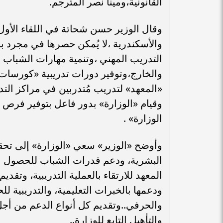
القانونية،ومينا نصر المترجم.
وقال الوزير حسن شحاتة في اللقاء الأول 
والأسكندرية ،لا يُمكن حصرها في مجرد 
التدريب المهني ،وتنمية مهارات الشباب 
والخارج،وتوفير دورات تدريبية «كورسات
«المعهد» لتدريب مُتدربين في مراكز التد
وقيام «الوزارة» بدور فاعل بتوفير فرص
الوزارة» .
وأوضح «الوزير» سعي «الوزارة» إلى تحقي
البشرية، ودعم قدرات الشباب للحصول ع
المعهد للارتقاء بالعملية التدريبية، وتقد
ودعمها بالخبرات التعليمية، والتدريبية
والحرفي..وتقديم كل أنواع الدعم من أج
والتأهيل التابع للوزارة..