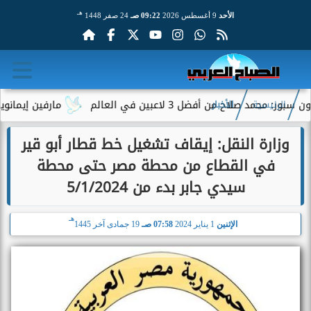
هـ
الأحد
9 أغسطس 2026
09:22 صـ
24 صفر 1448
 صلاح من أفضل 3 لاعبين في العالم
مارفين إيمانويل.. س
الرئيسية
الأخبار
وزارة النقل: إيقاف تشغيل خط قطار أبو قير
في القطاع من محطة مصر حتى محطة
سيدي جابر بدء من 5/1/2024
هـ
الإثنين
1 يناير 2024
07:58 صـ
19 جمادى آخر 1445