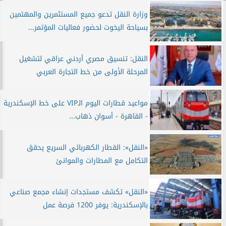
وزارة النقل تدعو جميع المستثمرين والمهتمين
بسياحة اليخوت لحضور فعاليات المؤتمر...
النقل: تنسيق مصري أردني عراقي لتشغيل
المرحلة الأولى من خط التجارة العربي
مواعيد قطارات اليوم الـVIP على خط الإسكندرية
- القاهرة - أسوان ذهاب...
«النقل»: القطار الكهربائي السريع يحقق
التكامل مع المطارات والموانئ
«النقل» تكشف مستجدات إنشاء مجمع صناعي
بالإسكندرية: يوفر 1200 فرصة عمل