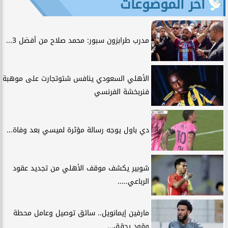
آخر الموضوعات
مدرب طرابزون سبور: محمد صلاح من أفضل 3...
الأهلي السعودي ينافس شتوتجارت على موهبة
فنربخشة الفرنسي
دي باول يوجه رسالة مؤثرة لميسي بعد وفاة...
شوبير يكشف موقف الأهلي من تجديد عقود
الرباعي.....
مارفين إيمانويل.. سائق توصيل وعامل محطة
وقود يحقق...