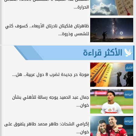
الحرارة...
ظاهرتان فلكيتان نادرتان الأربعاء.. كسوف كلي
للشمس وذروة...
الأكثر قراءة
الأخبار
موجة حر جديدة تضرب 8 دول عربية.. هل...
الرياضة
جمال عبد الحميد يوجه رسالة للأهلي بشأن
خوان...
الرياضة
إكرامي الشحات: طاهر محمد طاهر يتفوق على
خوان...