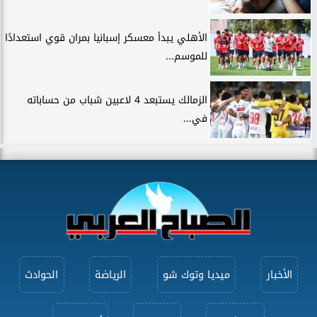
الأهلي يبدأ معسكر إسبانيا بمران قوي استعدادًا
للموسم...
الزمالك يستبعد 4 لاعبين شباب من حساباته
في...
الأخبار
ميديا وتوك شو
الرياضة
الحوادث