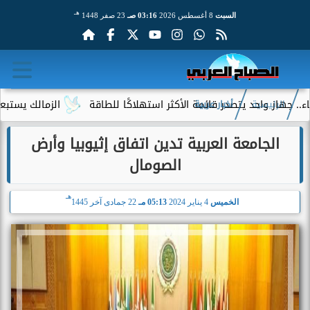
هـ
السبت
8 أغسطس 2026
03:16 صـ
23 صفر 1448
 واحد يتصدر قائمة الأكثر استهلاكًا للطاقة
الزمالك يستبعد 4 لاعبين شباب من حساباته في الموسم الجديد
الرئيسية
أخبار عربية
الجامعة العربية تدين اتفاق إثيوبيا وأرض
الصومال
هـ
الخميس
4 يناير 2024
05:13 مـ
22 جمادى آخر 1445