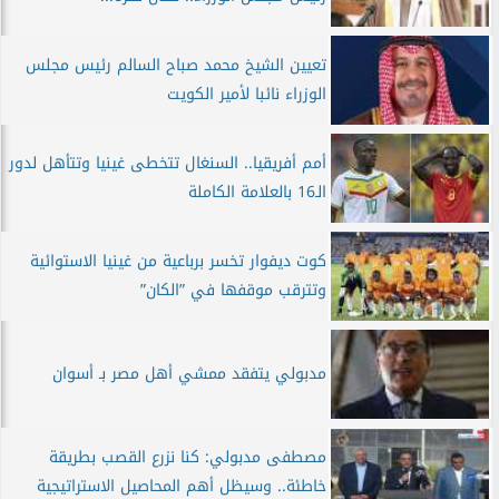
تعيين الشيخ محمد صباح السالم رئيس مجلس
الوزراء نائبا لأمير الكويت
أمم أفريقيا.. السنغال تتخطى غينيا وتتأهل لدور
الـ16 بالعلامة الكاملة
كوت ديفوار تخسر برباعية من غينيا الاستوائية
وتترقب موقفها في ”الكان”
مدبولي يتفقد ممشي أهل مصر بـ أسوان
مصطفى مدبولي: كنا نزرع القصب بطريقة
خاطئة.. وسيظل أهم المحاصيل الاستراتيجية