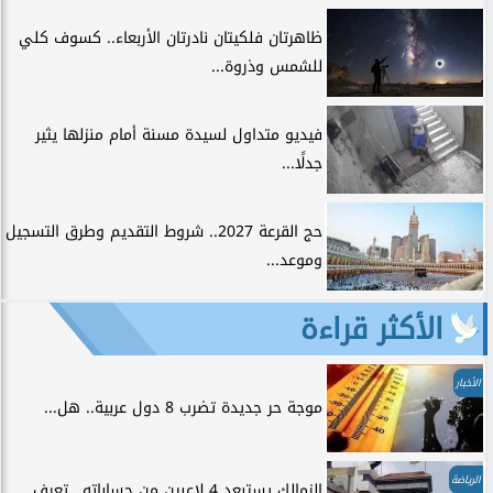
ظاهرتان فلكيتان نادرتان الأربعاء.. كسوف كلي
للشمس وذروة...
فيديو متداول لسيدة مسنة أمام منزلها يثير
جدلًا...
حج القرعة 2027.. شروط التقديم وطرق التسجيل
وموعد...
الأكثر قراءة
الأخبار
موجة حر جديدة تضرب 8 دول عربية.. هل...
الرياضة
الزمالك يستبعد 4 لاعبين من حساباته.. تعرف