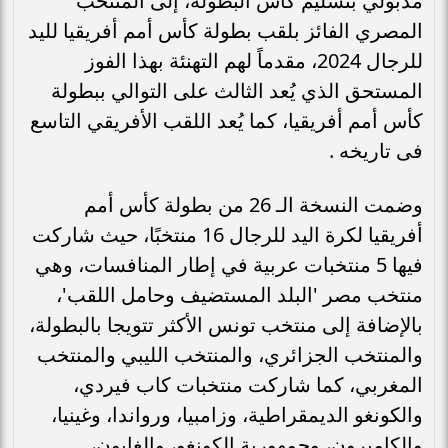
مدبولي بتسليم كأس البطولة، إلى المنتخب
المصري الفائز بلقب بطولة كأس أمم أفريقيا لليد
للرجال 2024، مقدماً لهم التهنئة بهذا الفوز
المستحق الذي يُعد الثالث على التوالي ببطولة
كأس أمم أفريقيا، كما يُعد اللقب الأفريقي التاسع
فى تاريخه .
وضمت النسخة الـ 26 من بطولة كأس أمم
أفريقيا لكرة اليد للرجال 16 منتخبًا، حيث شاركت
فيها 5 منتخبات عربية في إطار المنافسات، وهي
منتخب مصر 'البلد المستضيف وحامل اللقب'،
بالإضافة إلى منتخب تونس الأكثر تتويجا بالبطولة،
والمنتخب الجزائري، والمنتخب الليبي والمنتخب
المغربي، كما شاركت منتخبات كاب فيردي،
والكونغو الديمقراطية، وزامبيا، ورواندا، وغينيا،
والكاميرون، وجمهورية الكونغو، والغابون،