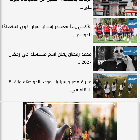
على...
الرياضة
الأهلي يبدأ معسكر إسبانيا بمران قوي استعدادًا
للموسم...
فن وثقافة
محمد رمضان يعلن اسم مسلسله في رمضان
2027.....
الرياضة
مباراة مصر وإسبانيا.. موعد المواجهة والقناة
الناقلة في...